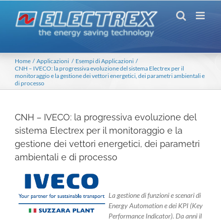
Salta
al
contenuto
Home
Applicazioni
Esempi di Applicazioni
CNH – IVECO: la progressiva evoluzione del sistema Electrex per il
monitoraggio e la gestione dei vettori energetici, dei parametri ambientali e
di processo
CNH – IVECO: la progressiva evoluzione del
sistema Electrex per il monitoraggio e la
gestione dei vettori energetici, dei parametri
ambientali e di processo
La gestione di funzioni e scenari di
Energy Automation e dei KPI (Key
Performance Indicator). Da anni il