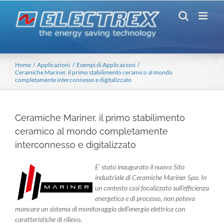
Salta
al
contenuto
Home
Applicazioni
Esempi di Applicazioni
Ceramiche Mariner, il primo stabilimento ceramico al mondo
completamente interconnesso e digitalizzato
Ceramiche Mariner, il primo stabilimento
ceramico al mondo completamente
interconnesso e digitalizzato
E’ stato inaugurato il nuovo Sito
industriale di Ceramiche Mariner Spa. In
un contesto così focalizzato sull’efficienza
energetica e di processo, non poteva
mancare un sistema di monitoraggio dell’energia elettrica con
caratteristiche di rilievo.