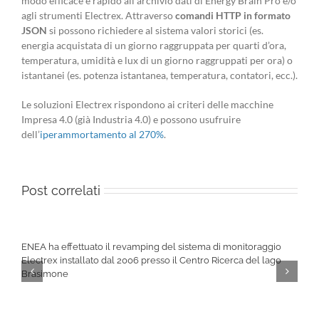
modo efficace e rapido all’archivio dati di Energy Brain Pro e/o
agli strumenti Electrex. Attraverso
comandi HTTP in formato
JSON
si possono richiedere al sistema valori storici (es.
energia acquistata di un giorno raggruppata per quarti d’ora,
temperatura, umidità e lux di un giorno raggruppati per ora) o
istantanei (es. potenza istantanea, temperatura, contatori, ecc.).
Le soluzioni Electrex rispondono ai criteri delle macchine
Impresa 4.0 (già Industria 4.0) e possono usufruire
dell’
iperammortamento al 270%
.
Post correlati
ENEA ha effettuato il revamping del sistema di monitoraggio
Electrex installato dal 2006 presso il Centro Ricerca del lago
Brasimone