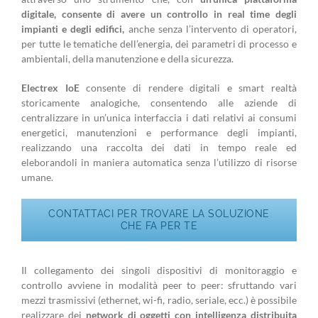
digitale, consente di avere un controllo in real time degli
impianti e degli edifici,
anche senza l’intervento di operatori,
per tutte le tematiche dell’energia, dei parametri di processo e
ambientali, della manutenzione e della sicurezza.
Electrex IoE
consente di rendere digitali e smart realtà
storicamente analogiche, consentendo alle aziende di
centralizzare in un’unica interfaccia i dati relativi ai consumi
energetici, manutenzioni e performance degli impianti,
realizzando una raccolta dei dati in tempo reale ed
eleborandoli in maniera automatica senza l’utilizzo di risorse
umane.
CONTATTACI PER TROVARE LA SOLUZIONE
CHE FA PER TE
Il collegamento dei singoli dispositivi di monitoraggio e
controllo avviene in modalità peer to peer: sfruttando vari
mezzi trasmissivi (ethernet, wi-fi, radio, seriale, ecc.) è possibile
realizzare dei
network di oggetti con intelligenza distribuita