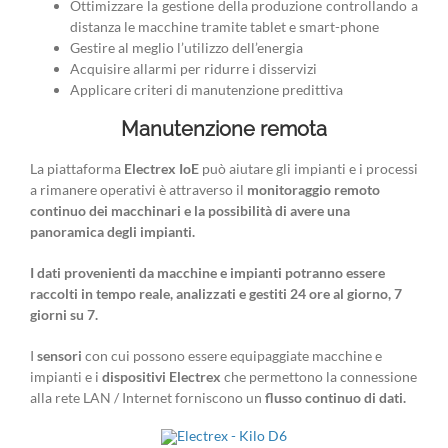
Ottimizzare la gestione della produzione controllando a
distanza le macchine tramite tablet e smart-phone
Gestire al meglio l’utilizzo dell’energia
Acquisire allarmi per ridurre i disservizi
Applicare criteri di manutenzione predittiva
Manutenzione remota
La piattaforma
Electrex IoE
può aiutare gli impianti e i processi
a rimanere operativi è attraverso il
monitoraggio remoto
continuo dei macchinari e la possibilità di avere una
panoramica degli impianti.
I dati provenienti da macchine e impianti potranno essere
raccolti in tempo reale, analizzati e gestiti 24 ore al giorno, 7
giorni su 7.
I
sensori
con cui possono essere equipaggiate macchine e
impianti e i
dispositivi Electrex
che permettono la connessione
alla rete LAN / Internet forniscono un
flusso continuo di dati.