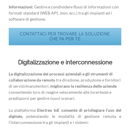
Informazioni:
Gestire e condividere flussi di informazioni con
formati standard (WEB API, Json, ecc.) tra gli impianti ed i
software di gestione.
CONTATTACI PER TROVARE LA SOLUZIONE
CHE FA PER TE
Digitalizzazione e interconnessione
La digitalizzazione dei processi aziendali e gli strumenti di
collaborazione da remoto
tra direzione, produzione e fornitori
di servizi/manutentori,
migliorano la resilienza delle aziende
consentendo loro di reagire velocemente alle incertezze e
predisporsi per gestire nuovi scenari.
La piattaforma
Electrex IoE consente di privilegiare l’uso del
digitale,
potenziando le modalità di gestione remota e
l’interconnessione tra gli impianti e i sistemi: