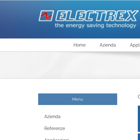
Salta
al
contenuto
Home
Azienda
Appl
C
Menu
Azienda
Referenze