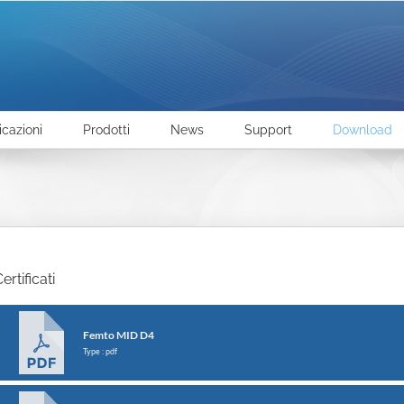
icazioni
Prodotti
News
Support
Download
ertificati
Femto MID D4
Type : pdf