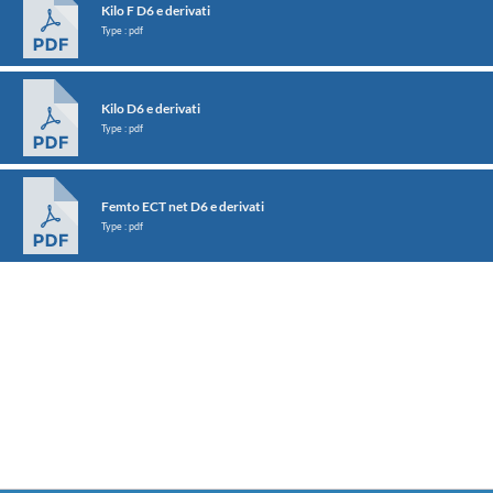
Kilo F D6 e derivati
Type : pdf
Kilo D6 e derivati
Type : pdf
Femto ECT net D6 e derivati
Type : pdf