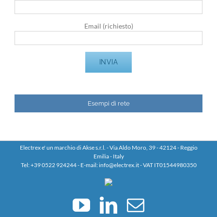
Email (richiesto)
Esempi di rete
Electrex e' un marchio di Akse s.r.l. - Via Aldo Moro, 39 - 42124 - Reggio
Emilia - Italy
Tel: +39 0522 924244 - E-mail: info@electrex.it - VAT IT01544980350
YouTube
LinkedIn
Email