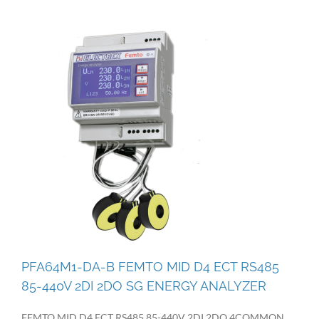
PFA64M1-DA-B FEMTO MID D4 ECT RS485
85-440V 2DI 2DO SG ENERGY ANALYZER
FEMTO MID D4 ECT RS485 85-440V 2DI 2DO 4COMMON