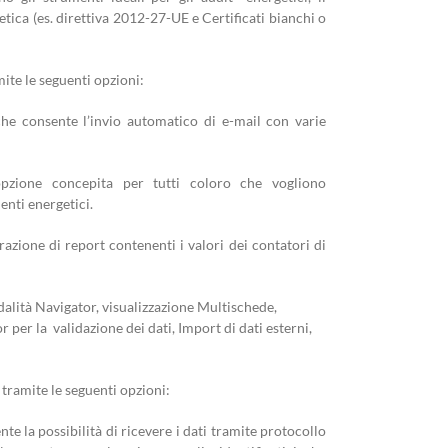
tica (es. direttiva 2012-27-UE e Certificati bianchi o
ite le seguenti opzioni:
 consente l’invio automatico di e-mail con varie
zione concepita per tutti coloro che vogliono
enti energetici.
zione di report contenenti i valori dei contatori di
dalità Navigator, visualizzazione Multischede,
 per la validazione dei dati, Import di dati esterni,
tramite le seguenti opzioni:
la possibilità di ricevere i dati tramite protocollo