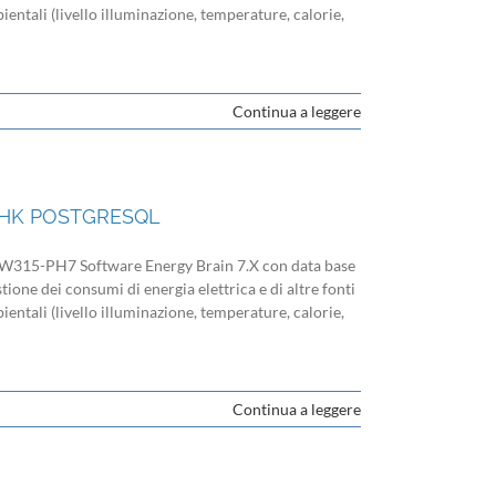
entali (livello illuminazione, temperature, calorie,
Continua a leggere
X HK POSTGRESQL
15-PH7 Software Energy Brain 7.X con data base
tione dei consumi di energia elettrica e di altre fonti
entali (livello illuminazione, temperature, calorie,
Continua a leggere