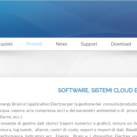
cazioni
Prodotti
News
Support
Download
SOFTWARE, SISTEMI CLOUD E
nergy Brain è l’applicativo Electrex per la gestione dei consumi/produzione
cqua, vapore, aria compressa, ecc) e dei parametri ambientali e di process
llarmi, ecc.).
onsente di gestire dati storici (report numerici e grafici), misure on l
isura, log eventi, allarmi, centri di costo, export e import di dati, Ba
erformance Indicators ecc. Energy Brain e i dispositivi Electrex son