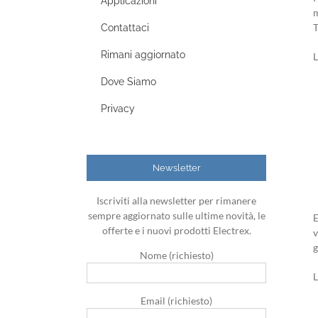
Applicazioni
m
T
Contattaci
Rimani aggiornato
L
Dove Siamo
Privacy
Newsletter
Iscriviti alla newsletter per rimanere
sempre aggiornato sulle ultime novità, le
E
offerte e i nuovi prodotti Electrex.
v
g
Nome (richiesto)
L
Email (richiesto)