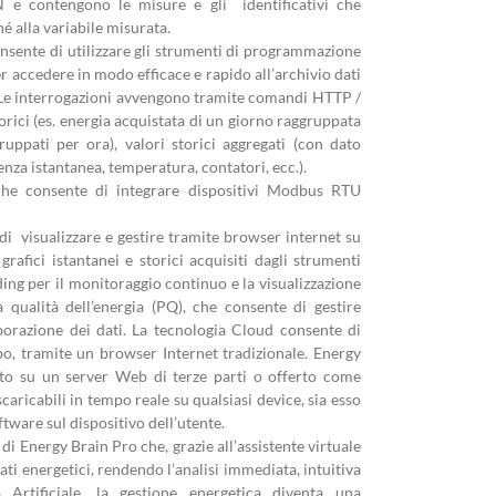
 e contengono le misure e gli identificativi che
é alla variabile misurata.
ente di utilizzare gli strumenti di programmazione
ccedere in modo efficace e rapido all’archivio dati
. Le interrogazioni avvengono tramite comandi HTTP /
rici (es. energia acquistata di un giorno raggruppata
uppati per ora), valori storici aggregati (con dato
enza istantanea, temperatura, contatori, ecc.).
e consente di integrare dispositivi Modbus RTU
 visualizzare e gestire tramite browser internet su
grafici istantanei e storici acquisiti dagli strumenti
ng per il monitoraggio continuo e la visualizzazione
 qualità dell’energia (PQ), che consente di gestire
aborazione dei dati. La tecnologia Cloud consente di
mpo, tramite un browser Internet tradizionale. Energy
ato su un server Web di terze parti o offerto come
caricabili in tempo reale su qualsiasi device, sia esso
ftware sul dispositivo dell’utente.
 Energy Brain Pro che, grazie all’assistente virtuale
dati energetici, rendendo l’analisi immediata, intuitiva
za Artificiale, la gestione energetica diventa una