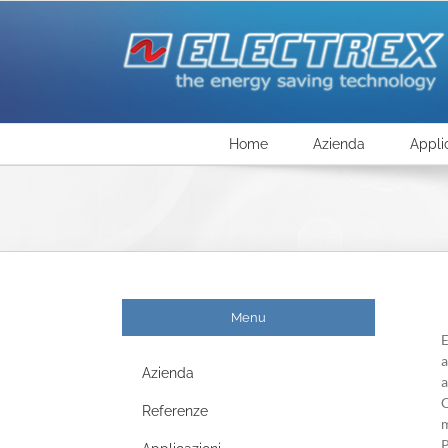
Salta
al
contenuto
Home
Azienda
Appli
Menu
E
a
Azienda
a
C
Referenze
m
P