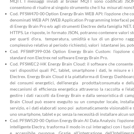
MQTT. I messaggi inviati al broker MQTT sono codificati JSON
consentono di risalire al singolo strumento che li ha misurati nonch
Cod. PFSW470-00 Option Energy Brain WEB API: l’opzione che cons
denominati WEB API (WEB Application Programming Interface) per a
di Energy Brain Pro e/o agli strumenti Electrex della famiglia NET
HTTPS. Le risposte, in formato JSON, potranno contenere valori sto
per quarti d’ora, temperatura, umidità e lux di un giorno raggr
complessivo relativo al periodo richiesto), valori istantanei (es. pot
Cod. PFSWP399-036 Option Energy Brain Custom: l’opzione ch
standard non Electrex nel software Energy Brain Pro.
Cod. PFSWEC2-HK Energy Brain Cloud: il software che consente di
vari dispositivi quali PC, tablet, smartphone i dati, le misure e i 
Electrex. Energy Brain Cloud è la piattaforma di Energy Dashboardi
dei consumi energetici, dell’energia prodotta/consumata e della
meccanismi di efficienza energetica attraverso la raccolta e l’el
gestire i dati raccolti da Energy Brain e dalla sensoristica di ca
Brain Cloud può essere eseguito su un computer locale, install
servizio, e i dati elaborati sono poi automaticamente visionabili e s
uno smartphone, tablet e pc senza la necessità di installare alcun so
Cod. PFSW520-00 Option Energy Brain AI Data Analysis: l’opzione di
intelligente Electry, trasforma il modo in cui interagisci con i tuoi 
e accessibile ovunque. Grazie all’integrazione dell’Intelligen