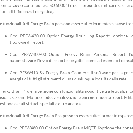
onitoraggio continuo (es. ISO 50001) e per i progetti di efficienza energe
itoli di Efficienza Energetica).
e funzionalità di Energy Brain possono essere ulteriormente espanse tram
Cod. PFSW430-00 Option Energy Brain Log Report: l’opzione che
tipologie di report.
Cod. PFSW400-00 Option Energy Brain Personal Report: l’op
automatizzare l’invio di report energetici, come ad esempio i consul
Cod. PFSW410-SK Energy Brain Counters: il software per la genera
energia di tutti gli strumenti di una qualunque località della rete.
nergy Brain Pro è la versione con funzionalità aggiuntive tra le quali: mo
isualizzazione Multiperiodo, visualizzazione energie import/export, Editor
estione canali virtuali speciali e altro ancora.
e funzionalità di Energy Brain Pro possono essere ulteriormente espanse 
Cod. PFSW480-00 Option Energy Brain MQTT: l’opzione che consente 