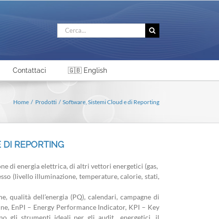
Cerca
per:
Contattaci
🇬🇧 English
Home
Prodotti
Software, Sistemi Cloud e di Reporting
 DI REPORTING
 di energia elettrica, di altri vettori energetici (gas,
o (livello illuminazione, temperature, calorie, stati,
ine, qualità dell’energia (PQ), calendari, campagne di
seline, EnPI – Energy Performance Indicator, KPI – Key
o gli strumenti ideali per gli audit energetici, il