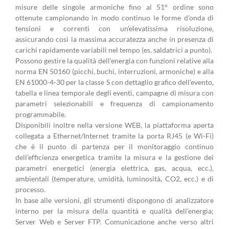
misure delle singole armoniche fino al 51° ordine sono
ottenute campionando in modo continuo le forme d’onda di
tensioni e correnti con un’elevatissima risoluzione,
assicurando così la massima accuratezza anche in presenza di
carichi rapidamente variabili nel tempo (es. saldatrici a punto).
Possono gestire la qualità dell’energia con funzioni relative alla
norma EN 50160 (picchi, buchi, interruzioni, armoniche) e alla
EN 61000-4-30 per la classe S con dettaglio grafico dell’evento,
tabella e linea temporale degli eventi, campagne di misura con
parametri selezionabili e frequenza di campionamento
programmabile.
Disponibili inoltre nella versione WEB, la piattaforma aperta
collegata a Ethernet/Internet tramite la porta RJ45 (e Wi-Fi)
che è il punto di partenza per il monitoraggio continuo
dell’efficienza energetica tramite la misura e la gestione dei
parametri energetici (energia elettrica, gas, acqua, ecc.),
ambientali (temperature, umidità, luminosità, CO2, ecc.) e di
processo.
In base alle versioni, gli strumenti dispongono di analizzatore
interno per la misura della quantità e qualità dell’energia;
Server Web e Server FTP. Comunicazione anche verso altri