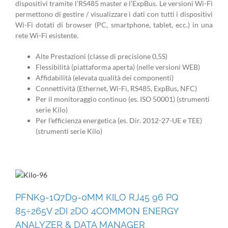
dispositivi tramite l’RS485 master e l’ExpBus. Le versioni Wi-Fi
permettono di gestire / visualizzare i dati con tutti i dispositivi
Wi-Fi dotati di browser (PC, smartphone, tablet, ecc.) in una
rete Wi-Fi esistente.
Alte Prestazioni (classe di precisione 0,5S)
Flessibilità (piattaforma aperta) (nelle versioni WEB)
Affidabilità (elevata qualità dei componenti)
Connettività (Ethernet, Wi-Fi, RS485, ExpBus, NFC)
Per il monitoraggio continuo (es. ISO 50001) (strumenti
serie Kilo)
Per l’efficienza energetica (es. Dir. 2012-27-UE e TEE)
(strumenti serie Kilo)
PFNK9-1Q7D9-0MM KILO RJ45 96 PQ
85÷265V 2DI 2DO 4COMMON ENERGY
ANALYZER & DATA MANAGER