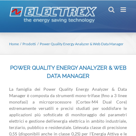
Salta
al
contenuto
Home
Prodotti
Power Quality Energy Analyzer & Web Data Manager
POWER QUALITY ENERGY ANALYZER & WEB
DATA MANAGER
La famiglia dei Power Quality Energy Analyzer & Data
Manager è composta da strumenti mono-trifase (fino a 3 linee
monofasi) a microprocessore (Cortex-M4 Dual Core)
estremamente versatili e precisi studiati per soddisfare le
applicazioni più sofisticate di monitoraggio dei parametri
elettrici e gestione dell’energia elettrica in ambito industriale,
terziario, pubblico e residenziale. L’elevata classe di precisione
0,5S (disponibili anche in classe 0,2S) per l’Energia Attiva e le