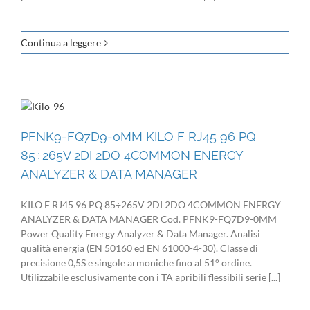
Continua a leggere
PFNK9-FQ7D9-0MM KILO F RJ45 96 PQ
85÷265V 2DI 2DO 4COMMON ENERGY
ANALYZER & DATA MANAGER
KILO F RJ45 96 PQ 85÷265V 2DI 2DO 4COMMON ENERGY
ANALYZER & DATA MANAGER Cod. PFNK9-FQ7D9-0MM
Power Quality Energy Analyzer & Data Manager. Analisi
qualità energia (EN 50160 ed EN 61000-4-30). Classe di
precisione 0,5S e singole armoniche fino al 51° ordine.
Utilizzabile esclusivamente con i TA apribili flessibili serie [...]