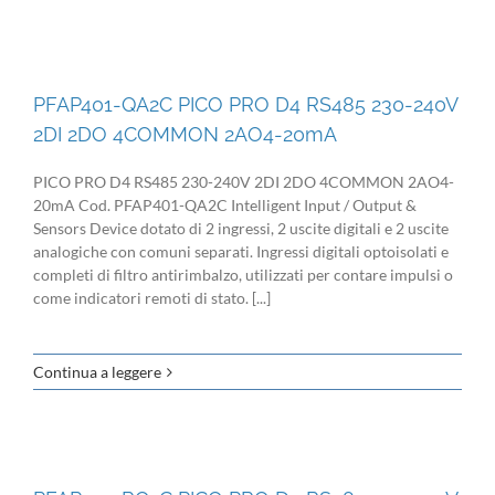
PFAP401-QA2C PICO PRO D4 RS485 230-240V
2DI 2DO 4COMMON 2AO4-20mA
PICO PRO D4 RS485 230-240V 2DI 2DO 4COMMON 2AO4-
20mA Cod. PFAP401-QA2C Intelligent Input / Output &
Sensors Device dotato di 2 ingressi, 2 uscite digitali e 2 uscite
analogiche con comuni separati. Ingressi digitali optoisolati e
completi di filtro antirimbalzo, utilizzati per contare impulsi o
come indicatori remoti di stato. [...]
Continua a leggere