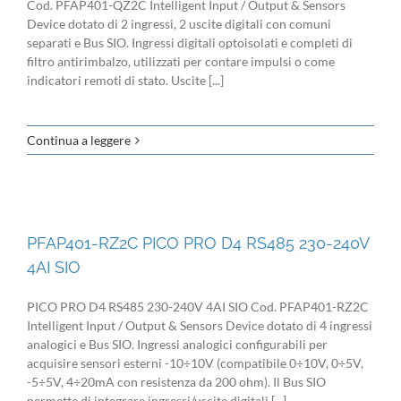
Cod. PFAP401-QZ2C Intelligent Input / Output & Sensors
Device dotato di 2 ingressi, 2 uscite digitali con comuni
separati e Bus SIO. Ingressi digitali optoisolati e completi di
filtro antirimbalzo, utilizzati per contare impulsi o come
indicatori remoti di stato. Uscite [...]
Continua a leggere
PFAP401-RZ2C PICO PRO D4 RS485 230-240V
4AI SIO
PICO PRO D4 RS485 230-240V 4AI SIO Cod. PFAP401-RZ2C
Intelligent Input / Output & Sensors Device dotato di 4 ingressi
analogici e Bus SIO. Ingressi analogici configurabili per
acquisire sensori esterni -10÷10V (compatibile 0÷10V, 0÷5V,
-5÷5V, 4÷20mA con resistenza da 200 ohm). Il Bus SIO
permette di integrare ingressi/uscite digitali [...]