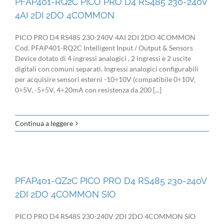
PFAP401-RQ2C PICO PRO D4 RS485 230-240V
4AI 2DI 2DO 4COMMON
PICO PRO D4 RS485 230-240V 4AI 2DI 2DO 4COMMON
Cod. PFAP401-RQ2C Intelligent Input / Output & Sensors
Device dotato di 4 ingressi analogici , 2 ingressi e 2 uscite
digitali con comuni separati. Ingressi analogici configurabili
per acquisire sensori esterni -10÷10V (compatibile 0÷10V,
0÷5V, -5÷5V, 4÷20mA con resistenza da 200 [...]
Continua a leggere
PFAP401-QZ2C PICO PRO D4 RS485 230-240V
2DI 2DO 4COMMON SIO
PICO PRO D4 RS485 230-240V 2DI 2DO 4COMMON SIO