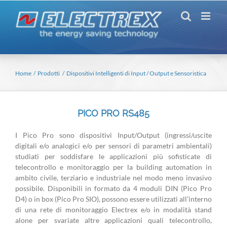
Salta
al
contenuto
Home
Prodotti
Dispositivi Intelligenti di Input / Output e Sensoristica
PICO PRO RS485
I Pico Pro sono dispositivi Input/Output (ingressi/uscite
digitali e/o analogici e/o per sensori di parametri ambientali)
studiati per soddisfare le applicazioni più sofisticate di
telecontrollo e monitoraggio per la building automation in
ambito civile, terziario e industriale nel modo meno invasivo
possibile. Disponibili in formato da 4 moduli DIN (Pico Pro
D4) o in box (Pico Pro SIO), possono essere utilizzati all’interno
di una rete di monitoraggio Electrex e/o in modalità stand
alone per svariate altre applicazioni quali telecontrollo,