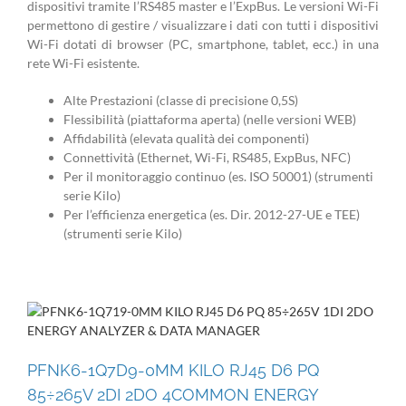
dispositivi tramite l’RS485 master e l’ExpBus. Le versioni Wi-Fi
permettono di gestire / visualizzare i dati con tutti i dispositivi
Wi-Fi dotati di browser (PC, smartphone, tablet, ecc.) in una
rete Wi-Fi esistente.
Alte Prestazioni (classe di precisione 0,5S)
Flessibilità (piattaforma aperta) (nelle versioni WEB)
Affidabilità (elevata qualità dei componenti)
Connettività (Ethernet, Wi-Fi, RS485, ExpBus, NFC)
Per il monitoraggio continuo (es. ISO 50001) (strumenti
serie Kilo)
Per l’efficienza energetica (es. Dir. 2012-27-UE e TEE)
(strumenti serie Kilo)
PFNK6-1Q7D9-0MM KILO RJ45 D6 PQ
85÷265V 2DI 2DO 4COMMON ENERGY