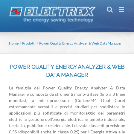
Salta
al
contenuto
Home
Prodotti
Power Quality Energy Analyzer & Web Data Manager
POWER QUALITY ENERGY ANALYZER & WEB
DATA MANAGER
La famiglia dei Power Quality Energy Analyzer & Data
Manager è composta da strumenti mono-trifase (fino a 3 linee
monofasi) a microprocessore (Cortex-M4 Dual Core)
estremamente versatili e precisi studiati per soddisfare le
applicazioni più sofisticate di monitoraggio dei parametri
elettrici e gestione dell’energia elettrica in ambito industriale,
terziario, pubblico e residenziale. L’elevata classe di precisione
0,5S (disponibili anche in classe 0,2S) per l’Energia Attiva e le