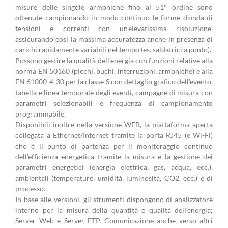
misure delle singole armoniche fino al 51° ordine sono
ottenute campionando in modo continuo le forme d’onda di
tensioni e correnti con un’elevatissima risoluzione,
assicurando così la massima accuratezza anche in presenza di
carichi rapidamente variabili nel tempo (es. saldatrici a punto).
Possono gestire la qualità dell’energia con funzioni relative alla
norma EN 50160 (picchi, buchi, interruzioni, armoniche) e alla
EN 61000-4-30 per la classe S con dettaglio grafico dell’evento,
tabella e linea temporale degli eventi, campagne di misura con
parametri selezionabili e frequenza di campionamento
programmabile.
Disponibili inoltre nella versione WEB, la piattaforma aperta
collegata a Ethernet/Internet tramite la porta RJ45 (e Wi-Fi)
che è il punto di partenza per il monitoraggio continuo
dell’efficienza energetica tramite la misura e la gestione dei
parametri energetici (energia elettrica, gas, acqua, ecc.),
ambientali (temperature, umidità, luminosità, CO2, ecc.) e di
processo.
In base alle versioni, gli strumenti dispongono di analizzatore
interno per la misura della quantità e qualità dell’energia;
Server Web e Server FTP. Comunicazione anche verso altri