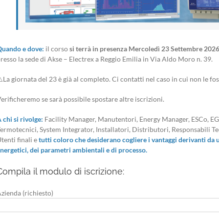
uando e dove:
il corso
si terrà
in presenza
Mercoledì 23 Settembre 202
resso la sede di
Akse – Electrex a Reggio Emilia in Via Aldo Moro n. 39.
️La giornata del 23 è già al completo. Ci contatti nel caso in cui non le fos
erificheremo se sarà possibile spostare altre iscrizioni.
 chi si rivolge:
Facility Manager, Manutentori, Energy Manager, ESCo, EGE
ermotecnici, System Integrator, Installatori, Distributori, Responsabili Te
tenti finali e
tutti coloro che desiderano cogliere i vantaggi derivanti da u
nergetici, dei parametri ambientali e di processo.
Compila il modulo di iscrizione:
zienda (richiesto)