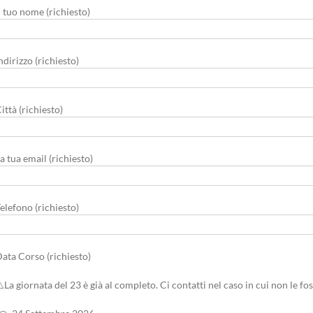
l tuo nome (richiesto)
ndirizzo (richiesto)
ittà (richiesto)
a tua email (richiesto)
elefono (richiesto)
ata Corso (richiesto)
️La giornata del 23 è già al completo. Ci contatti nel caso in cui non le fos