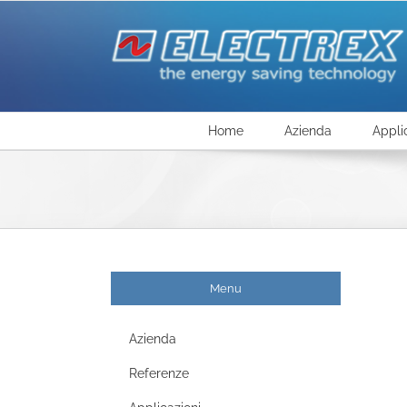
Salta
al
contenuto
Home
Azienda
Appli
Menu
Azienda
Referenze