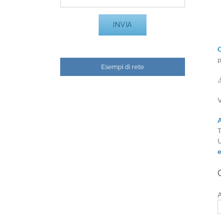
Q
p
Esempi di rete
⚠
V
A
T
U
e
A