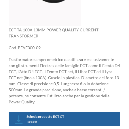
ECT TA 100A 13MM POWER QUALITY CURRENT
TRANSFORMER
Cod. PFAE000-09
Trasformatore amperometrico da utilizzare esclusivamente
con gli strumenti Electrex delle famiglie ECT come il Femto D4
ECT, l’Atto D4 ECT, il Femto ECT net, il Libra ECT ed il Lyra
ECT net (fino a 100A). Guscio in plastica. Diametro del foro 13
mm. Classe di precisione 0,5. Lunghezza filo in dotazione
500mm. La grande precisione, anche a basse correnti /
potenze, ne consente l’utilizzo anche per la gestione della
Power Quality.
Scheda prodotto ECT CT
Type: pdf