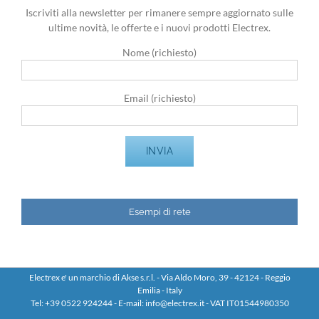
Iscriviti alla newsletter per rimanere sempre aggiornato sulle
ultime novità, le offerte e i nuovi prodotti Electrex.
Nome (richiesto)
Email (richiesto)
Esempi di rete
Electrex e' un marchio di Akse s.r.l. - Via Aldo Moro, 39 - 42124 - Reggio
Emilia - Italy
Tel: +39 0522 924244 - E-mail: info@electrex.it - VAT IT01544980350