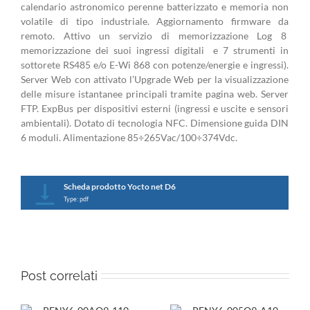
calendario astronomico perenne batterizzato e memoria non
volatile di tipo industriale. Aggiornamento firmware da
remoto. Attivo un servizio di memorizzazione Log 8
memorizzazione dei suoi ingressi digitali e 7 strumenti in
sottorete RS485 e/o E-Wi 868 con potenze/energie e ingressi).
Server Web con attivato l’Upgrade Web per la visualizzazione
delle misure istantanee principali tramite pagina web. Server
FTP. ExpBus per dispositivi esterni (ingressi e uscite e sensori
ambientali). Dotato di tecnologia NFC. Dimensione guida DIN
6 moduli. Alimentazione 85÷265Vac/100÷374Vdc.
Scheda prodotto Yocto net D6
Type: pdf
Post correlati