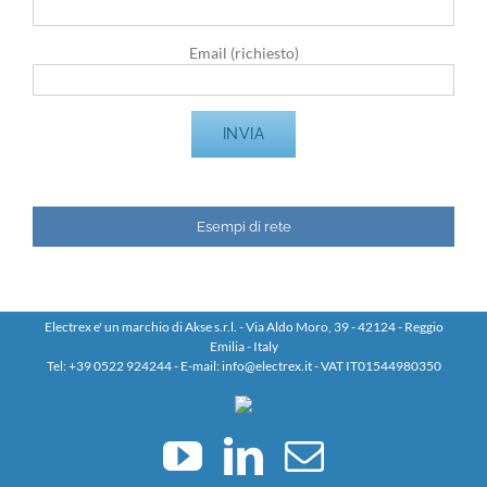
Email (richiesto)
Esempi di rete
Electrex e' un marchio di Akse s.r.l. - Via Aldo Moro, 39 - 42124 - Reggio
Emilia - Italy
Tel: +39 0522 924244 - E-mail: info@electrex.it - VAT IT01544980350
YouTube
LinkedIn
Email