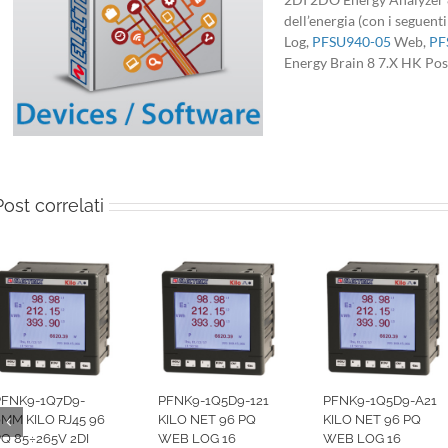
dell’energia (con i seguent
Log,
PFSU940-05
Web,
PF
Energy Brain 8 7.X HK Po
Post correlati
PFNK9-1Q7D9-
PFNK9-1Q5D9-121
PFNK9-1Q5D9-A21
MM KILO RJ45 96
KILO NET 96 PQ
KILO NET 96 PQ
Q 85÷265V 2DI
WEB LOG 16
WEB LOG 16