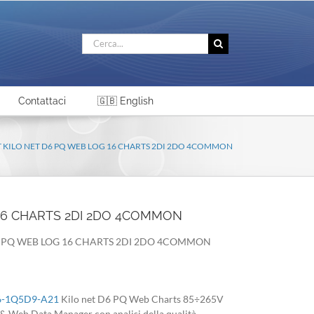
Cerca
per:
Contattaci
🇬🇧 English
KIT KILO NET D6 PQ WEB LOG 16 CHARTS 2DI 2DO 4COMMON
G 16 CHARTS 2DI 2DO 4COMMON
 D6 PQ WEB LOG 16 CHARTS 2DI 2DO 4COMMON
-1Q5D9-A21
Kilo net D6 PQ Web Charts 85÷265V
 Web Data Manager con analisi della qualità