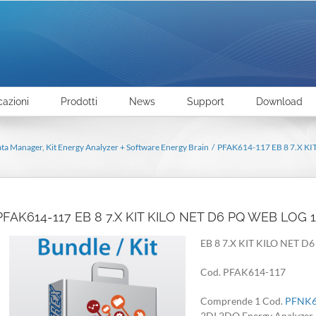
cazioni
Prodotti
News
Support
Download
ata Manager
Kit Energy Analyzer + Software Energy Brain
PFAK614-117 EB 8 7.X 
PFAK614-117 EB 8 7.X KIT KILO NET D6 PQ WEB LO
EB 8 7.X KIT KILO NET
Cod. PFAK614-117
Comprende 1 Cod.
PFNK6
2DI 2DO Energy Analyzer &