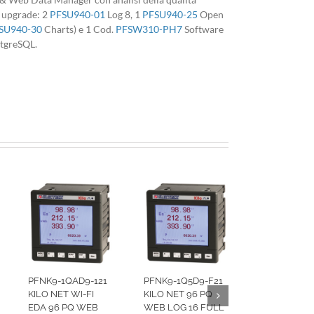
i upgrade: 2
PFSU940-01
Log 8, 1
PFSU940-25
Open
SU940-30
Charts) e 1 Cod.
PFSW310-PH7
Software
stgreSQL.
PFNK9-1QAD9-121
PFNK9-1Q5D9-F21
KILO NET WI-FI
KILO NET 96 PQ
EDA 96 PQ WEB
WEB LOG 16 FULL