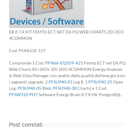
EB 8 7.X KIT FEMTO ECT NET D6 PQ WEB CHARTS 2DI 2DO
4COMMON
Cod. PFAK61E-117
Comprende 1 Cod.
PFN66-EQ5D9-A21
Femto ECT net D6 PQ
Web Charts 85÷265V 2DI 2DO 4COMMON Energy Analyzer
& Web Data Manager con analisi della qualità dell’energia (con
i seguenti upgrade: 2
PFSU940-01
Log 8, 1
PFSU940-25
Open
Log,
PFSU940-05
Web,
PFSU940-30
Charts) e 1 Cod.
PFSW310-PH7
Software Energy Brain 8 7.X HK PostgreSQL.
Post correlati