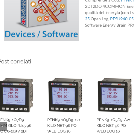
2DI 2DO 4COMMON Energy 
qualità dell’energia (con i
25
Open Log,
PFSU940-05
Software Energy Brain PR
Post correlati
PFNK9-1Q7D9-
PFNK9-1Q5D9-121
PFNK9-1Q5D9-A21
MM KILO RJ45 96
KILO NET 96 PQ
KILO NET 96 PQ
Q 85÷265V 2DI
WEB LOG 16
WEB LOG 16