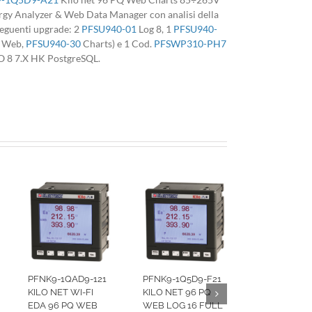
Analyzer & Web Data Manager con analisi della
 seguenti upgrade: 2
PFSU940-01
Log 8, 1
PFSU940-
Web,
PFSU940-30
Charts) e 1 Cod.
PFSWP310-PH7
O 8 7.X HK PostgreSQL.
PFNK9-1QAD9-121
PFNK9-1Q5D9-F21
KILO NET WI-FI
KILO NET 96 PQ
EDA 96 PQ WEB
WEB LOG 16 FULL