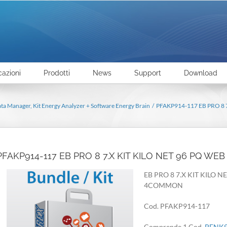
cazioni
Prodotti
News
Support
Download
ata Manager
Kit Energy Analyzer + Software Energy Brain
PFAKP914-117 EB PRO 8
PFAKP914-117 EB PRO 8 7.X KIT KILO NET 96 PQ W
EB PRO 8 7.X KIT KILO 
4COMMON
Cod. PFAKP914-117
Comprende 1 Cod.
PFNK9