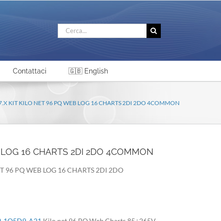
Cerca
per:
Contattaci
🇬🇧 English
 7.X KIT KILO NET 96 PQ WEB LOG 16 CHARTS 2DI 2DO 4COMMON
EB LOG 16 CHARTS 2DI 2DO 4COMMON
NET 96 PQ WEB LOG 16 CHARTS 2DI 2DO
-1Q5D9-A21
Kilo net 96 PQ Web Charts 85÷265V