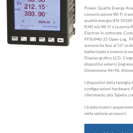
Power Quality Energy Ana
comunicazione Wi-Fi trami
qualità energia (EN 50160
RJ45 e/o Wi-Fi e la porta
Electrex in sottorete. Com
PFSU940-25 Open Log, PFS
armoniche fino al 51° ord
batterizzato e memoria no
Display grafico LCD. 2 ingre
dispositivi esterni (ingres
Dimensione 96×96. Alime
I dispositivi della famiglia
configurazioni hardware. Pe
riferimento alla Tabella c
I trasformatori amperometr
nella sezione accessori.