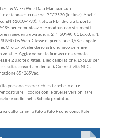
lyzer & Wi-Fi Web Data Manager con
te antenna esterna cod. PFC3530 (inclusa). Analisi
 ed EN 61000-4-30). Network bridge tra la porta
 RS485 per comunicazione modbus con strumenti
presi i seguenti upgrade: n. 2 PFSU940-01 Log 8, n. 1
U940-05 Web. Classe di precisione 0,5S e singole
ine. Orologio/calendario astronomico perenne
n volatile. Aggiornamento firmware da remoto.
ssi e 2 uscite digitali. 1 led calibrazione. ExpBus per
si e uscite, sensori ambientali). Connettività NFC.
ntazione 85÷265Vac.
 Kilo possono essere richiesti anche in altre
r costruire il codice con le diverse versioni fare
reazione codici nella Scheda prodotto.
ici delle famiglie Kilo e Kilo F sono consultabili