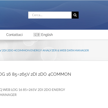
Cerca
per:
Contattaci
🇬🇧 English
265V 2DI 2DO 4COMMON ENERGY ANALYZER & WEB DATA MANAGER
LOG 16 85÷265V 2DI 2DO 4COMMON
 PQ WEB LOG 16 85÷265V 2DI 2DO ENERGY
 MANAGER