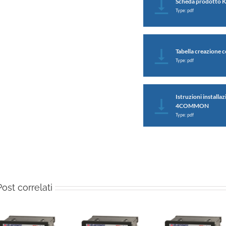
Scheda prodotto Ki
Type: pdf
Tabella creazione c
Type: pdf
Istruzioni installa
4COMMON
Type: pdf
Post correlati