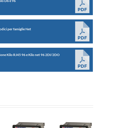
lo D6 e 96
odici per famiglie Net
zione Kilo RJ45 96 e Kilo net 96 2DI/2DO