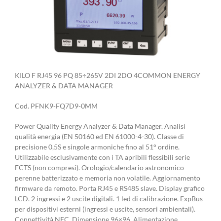
KILO F RJ45 96 PQ 85÷265V 2DI 2DO 4COMMON ENERGY
ANALYZER & DATA MANAGER
Cod. PFNK9-FQ7D9-0MM
Power Quality Energy Analyzer & Data Manager. Analisi
qualità energia (EN 50160 ed EN 61000-4-30). Classe di
precisione 0,5S e singole armoniche fino al 51° ordine.
Utilizzabile esclusivamente con i TA apribili flessibili serie
FCTS (non compresi). Orologio/calendario astronomico
perenne batterizzato e memoria non volatile. Aggiornamento
firmware da remoto. Porta RJ45 e RS485 slave. Display grafico
LCD. 2 ingressi e 2 uscite digitali. 1 led di calibrazione. ExpBus
per dispositivi esterni (ingressi e uscite, sensori ambientali).
Connettività NFC. Dimensione 96×96. Alimentazione