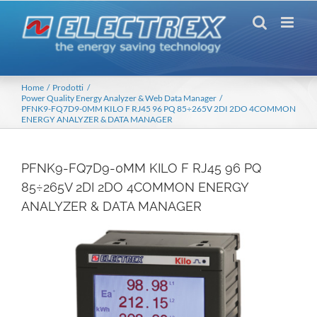
Salta
al
contenuto
Home
Prodotti
Power Quality Energy Analyzer & Web Data Manager
PFNK9-FQ7D9-0MM KILO F RJ45 96 PQ 85÷265V 2DI 2DO 4COMMON
ENERGY ANALYZER & DATA MANAGER
PFNK9-FQ7D9-0MM KILO F RJ45 96 PQ
85÷265V 2DI 2DO 4COMMON ENERGY
ANALYZER & DATA MANAGER