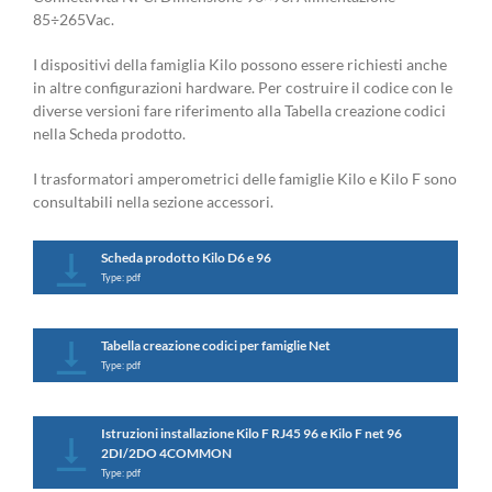
85÷265Vac.
I dispositivi della famiglia Kilo possono essere richiesti anche
in altre configurazioni hardware. Per costruire il codice con le
diverse versioni fare riferimento alla Tabella creazione codici
nella Scheda prodotto.
I trasformatori amperometrici delle famiglie Kilo e Kilo F sono
consultabili nella sezione accessori.
Scheda prodotto Kilo D6 e 96
Type: pdf
Tabella creazione codici per famiglie Net
Type: pdf
Istruzioni installazione Kilo F RJ45 96 e Kilo F net 96
2DI/2DO 4COMMON
Type: pdf