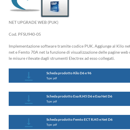
NET UPGRADE WEB (PUK)
Cod. PFSU940-05
Implementazione software tramite codice PUK. Aggiunge al Kilo net
net e Femto 70A net la funzione di visualizzazione delle pagine web
le misure rilevate dagli strumenti Electrex ad esso collegati.
Scheda prodotto Kilo D6 e 96
Type: pdf
Scheda prodotto Exa RJ45 D6 e Exa Net D6
Type: pdf
Scheda prodotto Femto ECT RJ45 e Net D6
Type: pdf