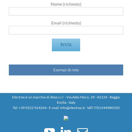
Nome (richiesto)
Email (richiesto)
Esempi di rete
Electrex e' un marchio di Akse s.r.l. - Via Aldo Moro, 39 - 42124 - Reggio
Emilia - Italy
Tel: +39 0522 924244 - E-mail: info@electrex.it - VAT IT01544980350
YouTube
LinkedIn
Email