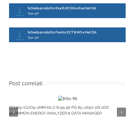
Scheda prodotto Exa RJ45 D6 e Exa Net D6
Type: pdf
Scheda prodotto Femto ECT RJ45 e Net D6
Type: pdf
Post correlati
PFNK9-1Q7D9-0MM KILO RJ45 96 PQ 85÷265V 2DI 2DO
4COMMON ENERGY ANALYZER & DATA MANAGER