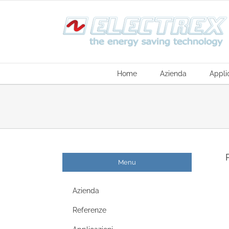
Salta
al
contenuto
Home
Azienda
Appli
Menu
Azienda
Referenze