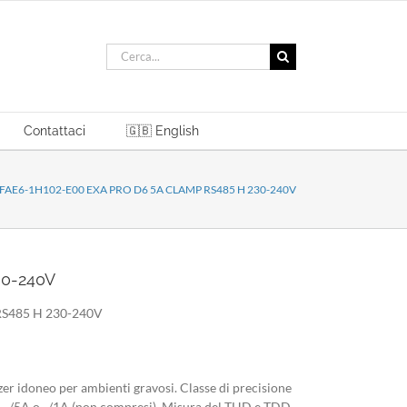
Cerca
per:
Contattaci
🇬🇧 English
FAE6-1H102-E00 EXA PRO D6 5A CLAMP RS485 H 230-240V
30-240V
S485 H 230-240V
r idoneo per ambienti gravosi. Classe di precisione
A ../5A o ../1A (non compresi). Misura del THD e TDD