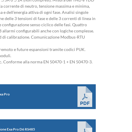
lla corrente di neutro, tensione massima e minima,
e dell’energia attiva di ogni fase. Analisi singole
 delle 3 tensioni di fase e delle 3 correnti di linea in
 configurazione senso ciclico delle fasi. Quattro
 allarmi configurabili anche con logiche complesse.
ed di calibrazione. Comunicazione Modbus-RTU
remoto e future espansioni tramite codici PUK.
oduli.
. Conforme alla norma EN 50470-1 + EN 50470-3.
xa Pro
azione Exa Pro D6 RS485