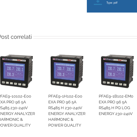
Type: pdf
Post correlati
PFAE9-10102-E00
PFAE9-1H102-E00
PFAE9-1B102-EM0
EXA PRO 96 5A
EXA PRO 96 5A
EXA PRO 96 5A
S485 230-240V
RS485 H 230-240V
RS485 H PQ LOG
ENERGY ANALYZER
ENERGY ANALYZER
ENERGY 230-240V
HARMONIC &
HARMONIC &
POWER QUALITY
POWER QUALITY