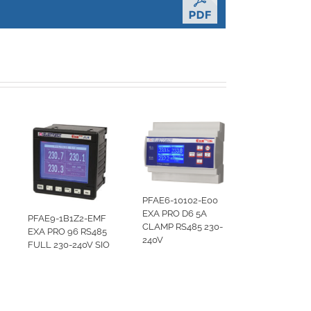
PFAE6-10102-E00
EXA PRO D6 5A
PFAE9-1B1Z2-EMF
PFAE9-1010
CLAMP RS485 230-
EXA PRO 96 RS485
EXA PRO 96 
240V
FULL 230-240V SIO
RS485 230-2
ENERGY AN
HARMONIC 
POWER QUA