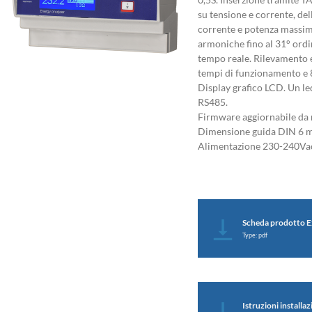
su tensione e corrente, de
corrente e potenza massima 
armoniche fino al 31° ordine
tempo reale. Rilevamento e
tempi di funzionamento e 8
Display grafico LCD. Un l
RS485.
Firmware aggiornabile da 
Dimensione guida DIN 6 m
Alimentazione 230-240Vac
Scheda prodotto E
Type: pdf
Istruzioni install