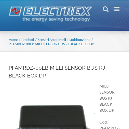
Salta
al
contenuto
Home
Prodotti
Sensori Ambientali e Multifunzione
PFAMRDZ-00EB MILLI SENSOR BUS RJ BLACK BOX DP
PFAMRDZ-00EB MILLI SENSOR BUS RJ
BLACK BOX DP
MILLI
SENSOR
BUS RJ
BLACK
BOX DP
Cod.
PFAMRDZ-