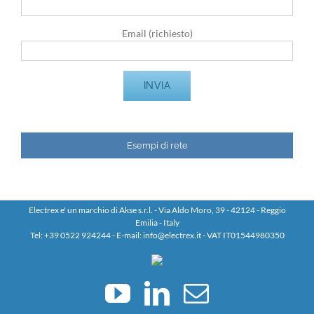
Email (richiesto)
Esempi di rete
Electrex e' un marchio di Akse s.r.l. - Via Aldo Moro, 39 - 42124 - Reggio
Emilia - Italy
Tel: +39 0522 924244 - E-mail: info@electrex.it - VAT IT01544980350
YouTube
LinkedIn
Email