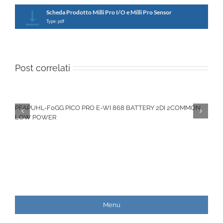
Scheda Prodotto Milli Pro I/O e Milli Pro Sensor
Type: pdf
Post correlati
PFAPUHL-F0GG PICO PRO E-WI 868 BATTERY 2DI 2COMMON
LOW POWER
Menu