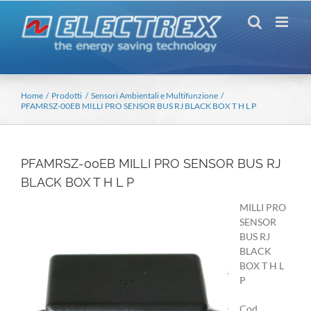
Salta
al
contenuto
Home
Prodotti
Sensori Ambientali e Multifunzione
PFAMRSZ-00EB MILLI PRO SENSOR BUS RJ BLACK BOX T H L P
PFAMRSZ-00EB MILLI PRO SENSOR BUS RJ
BLACK BOX T H L P
MILLI PRO
SENSOR
BUS RJ
BLACK
BOX T H L
P
Cod.