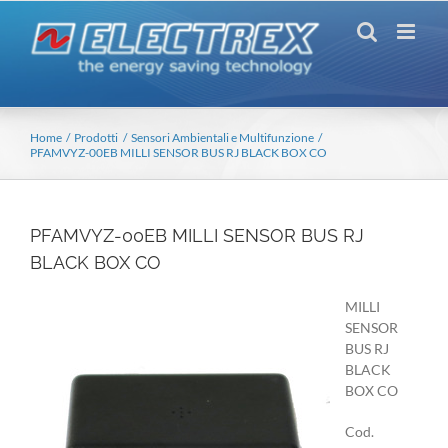
Salta
al
contenuto
Home
Prodotti
Sensori Ambientali e Multifunzione
PFAMVYZ-00EB MILLI SENSOR BUS RJ BLACK BOX CO
PFAMVYZ-00EB MILLI SENSOR BUS RJ
BLACK BOX CO
MILLI
SENSOR
BUS RJ
BLACK
BOX CO
Cod.