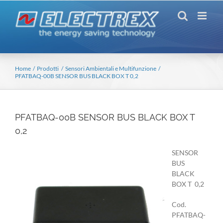
Salta
al
contenuto
Home
Prodotti
Sensori Ambientali e Multifunzione
PFATBAQ-00B SENSOR BUS BLACK BOX T 0,2
PFATBAQ-00B SENSOR BUS BLACK BOX T
0,2
SENSOR
BUS
BLACK
BOX T 0,2
Cod.
PFATBAQ-