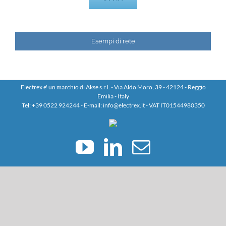
Esempi di rete
Electrex e' un marchio di Akse s.r.l. - Via Aldo Moro, 39 - 42124 - Reggio
Emilia - Italy
Tel: +39 0522 924244 - E-mail: info@electrex.it - VAT IT01544980350
YouTube
LinkedIn
Email