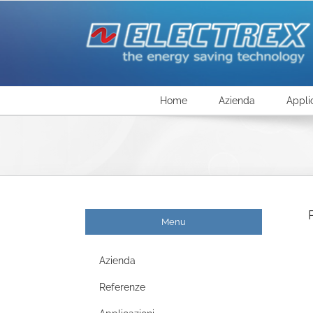
Salta
al
contenuto
Home
Azienda
Appli
Menu
Azienda
Referenze