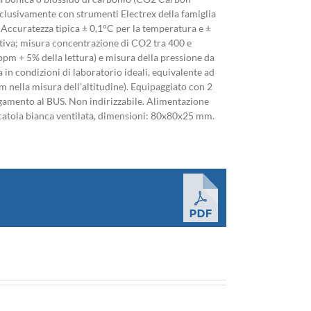
esclusivamente con strumenti Electrex della famiglia
 Accuratezza tipica ± 0,1°C per la temperatura e ±
ativa; misura concentrazione di CO2 tra 400 e
m + 5% della lettura) e misura della pressione da
in condizioni di laboratorio ideali, equivalente ad
m nella misura dell’altitudine). Equipaggiato con 2
egamento al BUS. Non indirizzabile. Alimentazione
catola bianca ventilata, dimensioni: 80x80x25 mm.