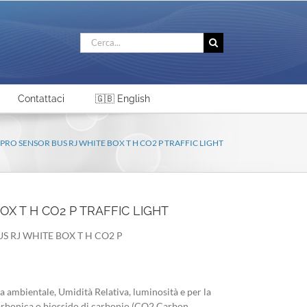
Cerca
per:
Contattaci
🇬🇧 English
PRO SENSOR BUS RJ WHITE BOX T H CO2 P TRAFFIC LIGHT
X T H CO2 P TRAFFIC LIGHT
US RJ WHITE BOX T H CO2 P
 ambientale, Umidità Relativa, luminosità e per la
carbonica o biossido di carbonio (CO2 Carbon