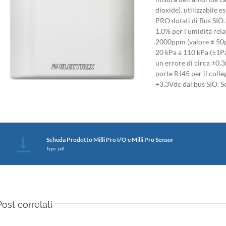
dioxide). utilizzabile 
PRO dotati di Bus SIO.
1,0% per l’umidità rel
2000ppm (valore ± 50pp
20 kPa a 110 kPa (±1Pa 
un errore di circa ±0,3
porte RJ45 per il coll
+3,3Vdc dal bus SIO. S
Scheda Prodotto Milli Pro I/O e Milli Pro Sensor
Type: pdf
Post correlati