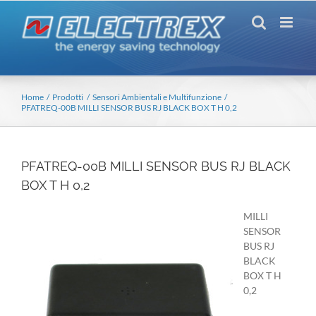
Salta
al
contenuto
Home
Prodotti
Sensori Ambientali e Multifunzione
PFATREQ-00B MILLI SENSOR BUS RJ BLACK BOX T H 0,2
PFATREQ-00B MILLI SENSOR BUS RJ BLACK
BOX T H 0,2
MILLI
SENSOR
BUS RJ
BLACK
BOX T H
0,2