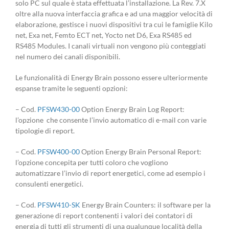
solo PC sul quale è stata effettuata l’installazione. La Rev. 7.X
oltre alla nuova interfaccia grafica e ad una maggior velocità di
elaborazione, gestisce i nuovi dispositivi tra cui le famiglie Kilo
net, Exa net, Femto ECT net, Yocto net D6, Exa RS485 ed
RS485 Modules. I canali virtuali non vengono più conteggiati
nel numero dei canali disponibili.
Le funzionalità di Energy Brain possono essere ulteriormente
espanse tramite le seguenti opzioni:
– Cod.
PFSW430-00
Option Energy Brain Log Report:
l’opzione che consente l’invio automatico di e-mail con varie
tipologie di report.
– Cod.
PFSW400-00
Option Energy Brain Personal Report:
l’opzione concepita per tutti coloro che vogliono
automatizzare l’invio di report energetici, come ad esempio i
consulenti energetici.
– Cod.
PFSW410-SK
Energy Brain Counters: il software per la
generazione di report contenenti i valori dei contatori di
energia di tutti gli strumenti di una qualunque località della