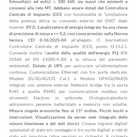
fotovoltaici ed eolici ≥ 100 kW, sia nuovi che esistenti e
connessi alla rete MT, debbano essere dotati del Controllore
Centrale di Impianto (CCI)
con funzionalità di “Limitazione
della potenza attiva su comando esterno del DSO” degli
inverter (
PF2
).
L’analizzatore di energia integrato ha una classe
di precisione di misura <= 0,2, così come previsto nella Norma
tecnica CEI 0-16:2025-04
all’allegato O (normativo)
Controllore Centrale di Impianto (CCI), punto O.13.2.1.
Consente inoltre l’
analisi della qualità dell’energia PQ
(EN
50160 ed EN 61000-4-30) e la misura dei parametri
ambientali.
Dotato di UPS
per assicurare un’alimentazione
continua. Comunicazione Ethernet con tre porte dedicate,
Modem 2G/3G/4G/LTE Cat.1 e Modulo GPS/GLONASS
integrati con antenne esterne. Network bridge tra la porta
RJ45 e quella RS485 per comunicazione modbus con
strumenti Electrex in sottorete. Orologio/calendario
astronomico perenne batterizzato e memoria non volatile.
Misura singole armoniche fino al 51° ordine. Picchi buchi e
interruzioni. Visualizzazione da server web integrato delle
misure istantanee e dei dati storici
. Cinque ingressi digitali
optoisolati di stato e/o conteggio e tre uscite digitali a relè di
stato e/o impulsive (altre versioni su richiesta). A richiesta