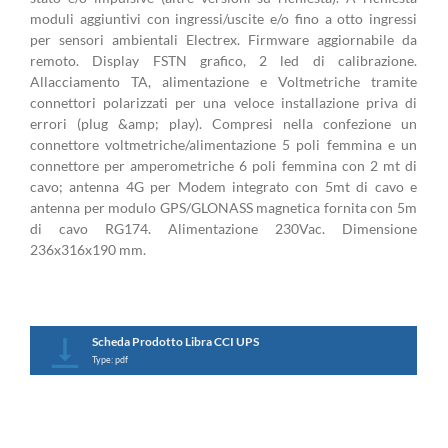
moduli aggiuntivi con ingressi/uscite e/o fino a otto ingressi
per sensori ambientali Electrex. Firmware aggiornabile da
remoto. Display FSTN grafico, 2 led di calibrazione.
Allacciamento TA, alimentazione e Voltmetriche tramite
connettori polarizzati per una veloce installazione priva di
errori (plug &amp; play). Compresi nella confezione un
connettore voltmetriche/alimentazione 5 poli femmina e un
connettore per amperometriche 6 poli femmina con 2 mt di
cavo; antenna 4G per Modem integrato con 5mt di cavo e
antenna per modulo GPS/GLONASS magnetica fornita con 5m
di cavo RG174. Alimentazione 230Vac. Dimensione
236x316x190 mm.
Scheda Prodotto Libra CCI UPS
Type: pdf