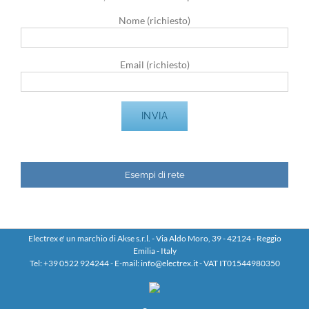
Nome (richiesto)
Email (richiesto)
Esempi di rete
Electrex e' un marchio di Akse s.r.l. - Via Aldo Moro, 39 - 42124 - Reggio
Emilia - Italy
Tel: +39 0522 924244 - E-mail: info@electrex.it - VAT IT01544980350