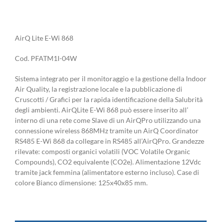
AirQ Lite E-Wi 868
Cod. PFATM1I-04W
Sistema integrato per il monitoraggio e la gestione della Indoor
Air Quality, la registrazione locale e la pubblicazione di
Cruscotti / Grafici per la rapida identificazione della Salubrità
degli ambienti. AirQLite E-Wi 868 può essere inserito all’
interno di una rete come Slave di un AirQPro utilizzando una
connessione wireless 868MHz tramite un AirQ Coordinator
RS485 E-Wi 868 da collegare in RS485 all’AirQPro. Grandezze
rilevate: composti organici volatili (VOC Volatile Organic
Compounds), CO2 equivalente (CO2e). Alimentazione 12Vdc
tramite jack femmina (alimentatore esterno incluso). Case di
colore Bianco dimensione: 125x40x85 mm.