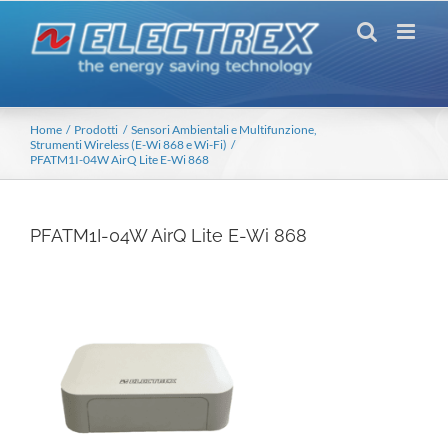
Salta
al
contenuto
Home
Prodotti
Sensori Ambientali e Multifunzione
Strumenti Wireless (E-Wi 868 e Wi-Fi)
PFATM1I-04W AirQ Lite E-Wi 868
PFATM1I-04W AirQ Lite E-Wi 868