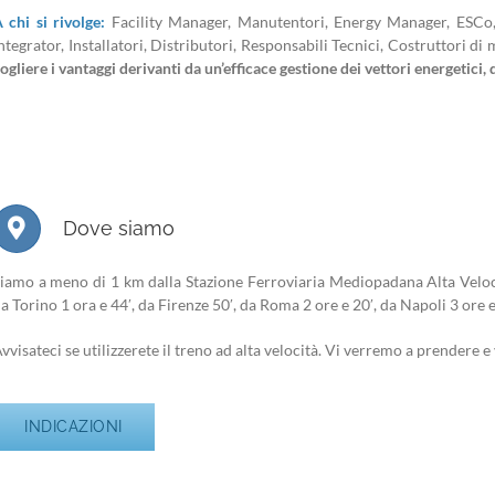
 chi si rivolge:
Facility Manager, Manutentori, Energy Manager, ESCo, 
ntegrator, Installatori, Distributori, Responsabili Tecnici, Costruttori di 
ogliere i vantaggi derivanti da un’efficace gestione dei vettori energetici,
Dove siamo
iamo a meno di 1 km dalla Stazione Ferroviaria Mediopadana Alta Velocit
a Torino 1 ora e 44′, da Firenze 50′, da Roma 2 ore e 20′, da Napoli 3 ore e
vvisateci se utilizzerete il treno ad alta velocità. Vi verremo a prendere e
INDICAZIONI