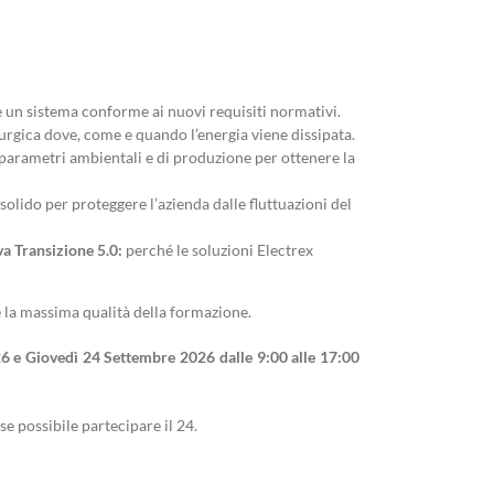
 un sistema conforme ai nuovi requisiti normativi.
urgica dove, come e quando l’energia viene dissipata.
 parametri ambientali e di produzione per ottenere la
solido per proteggere l’azienda dalle fluttuazioni del
a Transizione 5.0:
perché le soluzioni Electrex
re la massima qualità della formazione.
 e Giovedì 24 Settembre 2026 dalle 9:00 alle 17:00
se possibile partecipare il 24.