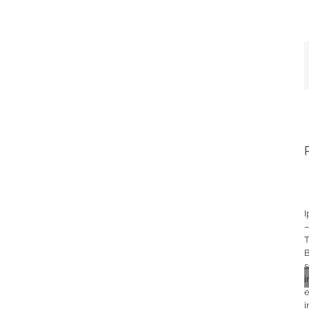
T
B
s
i
e
i