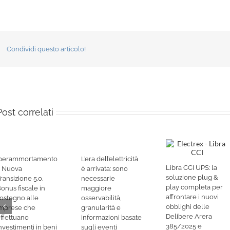
Condividi questo articolo!
Post correlati
Iperammortamento
L’era dell’elettricità
Libra CCI UPS: la
– Nuova
è arrivata: sono
soluzione plug &
ransizione 5.0.
necessarie
play completa per
onus fiscale in
maggiore
affrontare i nuovi
ostegno alle
osservabilità,
obblighi delle
mprese che
granularità e
Delibere Arera
ffettuano
informazioni basate
385/2025 e
nvestimenti in beni
sugli eventi