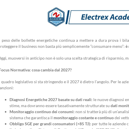
l peso delle bollette energetiche continua a mettere a dura prova i bila
roteggere il business non basta più semplicemente “consumare meno”:
è
ggi, muoversi in anticipo non è solo una scelta strategica di risparmio,
ocus Normativa: cosa cambia dal 2027?
l quadro legislativo si sta stringendo e il 2027 è dietro l’angolo. Per le a
anzioni:
Diagnosi Energetiche 2027 basate su dati reali:
le nuove diagnosi en
stime, ma dovranno essere tassativamente strutturate su
dati monit
Monitoraggio continuo dei consumi:
non si tratterà più di un’anal
sistema che garantisca il
monitoraggio costante e continuo
dei vett
Obbligo SGE per grandi consumatori (>85 TJ):
per tutte le aziende