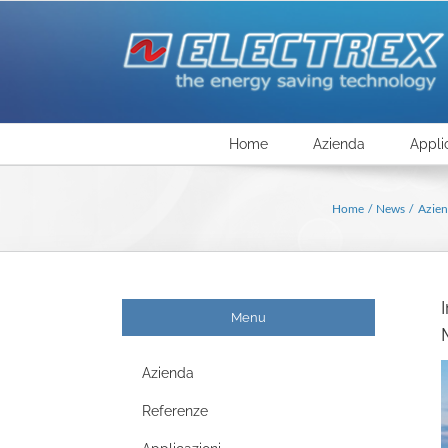
Salta
al
contenuto
Home
Azienda
Appli
Home
News
Azie
Menu
Azienda
Referenze