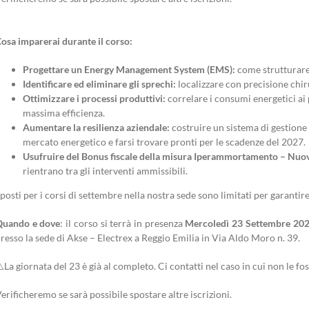
osa imparerai durante il corso:
Progettare un Energy Management System (EMS):
come strutturare
Identificare ed eliminare gli sprechi:
localizzare con precisione chir
Ottimizzare i processi produttivi:
correlare i consumi energetici ai
massima efficienza.
Aumentare la resilienza aziendale:
costruire un sistema di gestione 
mercato energetico e farsi trovare pronti per le scadenze del 2027.
Usufruire del Bonus fiscale della misura Iperammortamento – Nuov
rientrano tra gli interventi ammissibili.
 posti per i corsi di settembre nella nostra sede sono limitati per garanti
Quando e dove
: il corso si terrà in presenza
Mercoledì 23 Settembre 2026
resso la sede di Akse – Electrex a Reggio Emilia in Via Aldo Moro n. 39.
️La giornata del 23 è già al completo. Ci contatti nel caso in cui non le fos
erificheremo se sarà possibile spostare altre iscrizioni.