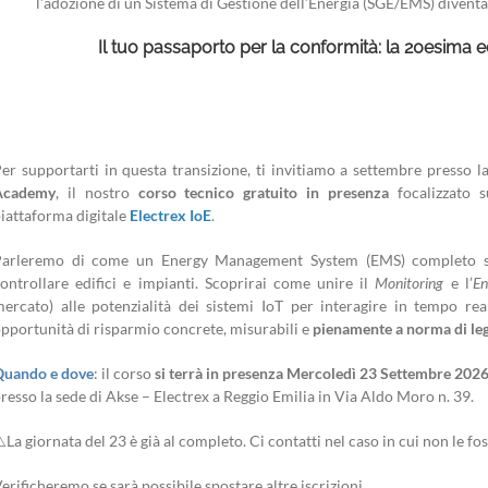
l’adozione di un Sistema di Gestione dell’Energia (SGE/EMS) divent
Il tuo passaporto per la conformità: la 20esima 
er supportarti in questa transizione, ti invitiamo a settembre presso l
Academy
, il nostro
corso tecnico gratuito
in presenza
focalizzato su
iattaforma digitale
Electrex IoE
.
Parleremo di come un Energy Management System (EMS) completo sia
ontrollare edifici e impianti. Scoprirai come unire il
Monitoring
e l’
En
ercato) alle potenzialità dei sistemi IoT per interagire in tempo reale
pportunità di risparmio concrete, misurabili e
pienamente a norma di le
Quando e dove
: il corso
si terrà in presenza Mercoledì 23 Settembre 2026
resso la sede di Akse – Electrex a Reggio Emilia in Via Aldo Moro n. 39.
️La giornata del 23 è già al completo. Ci contatti nel caso in cui non le fos
erificheremo se sarà possibile spostare altre iscrizioni.