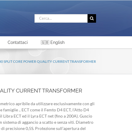
Cerca
per:
Contattaci
🇬🇧 English
-200 SPLIT CORE POWER QUALITY CURRENT TRANSFORMER
QUALITY CURRENT TRANSFORMER
trico apribile da utilizzare esclusivamente con gli
le famiglie .. ECT come il Femto D4 ECT, l’Atto D4
il Libra ECT ed il Lyra ECT net (fino a 200A). Guscio
un sistema di aggancio a scatto e senza viti. Diametro
di precisione 0,5S. Protezione sull’apertura del