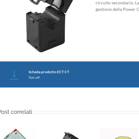
circuito secondario. La
gestione della Power Q
Scheda prodotto ECT CT
Type: pdf
Post correlati