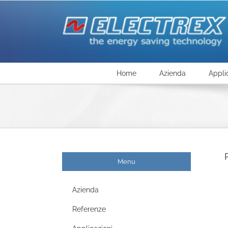
Salta
al
contenuto
Home
Azienda
Appli
Menu
Azienda
Referenze