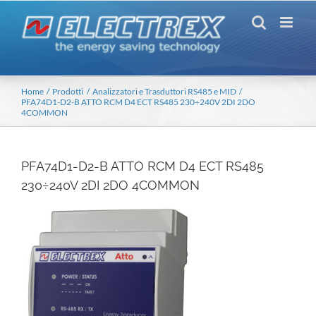
Salta
al
contenuto
Home
Prodotti
Analizzatori e Trasduttori RS485 e MID
PFA74D1-D2-B ATTO RCM D4 ECT RS485 230÷240V 2DI 2DO
4COMMON
PFA74D1-D2-B ATTO RCM D4 ECT RS485
230÷240V 2DI 2DO 4COMMON