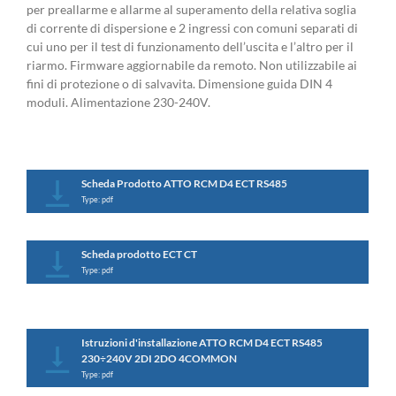
per preallarme e allarme al superamento della relativa soglia
di corrente di dispersione e 2 ingressi con comuni separati di
cui uno per il test di funzionamento dell’uscita e l’altro per il
riarmo. Firmware aggiornabile da remoto. Non utilizzabile ai
fini di protezione o di salvavita. Dimensione guida DIN 4
moduli. Alimentazione 230-240V.
Scheda Prodotto ATTO RCM D4 ECT RS485
Type: pdf
Scheda prodotto ECT CT
Type: pdf
Istruzioni d'installazione ATTO RCM D4 ECT RS485
230÷240V 2DI 2DO 4COMMON
Type: pdf