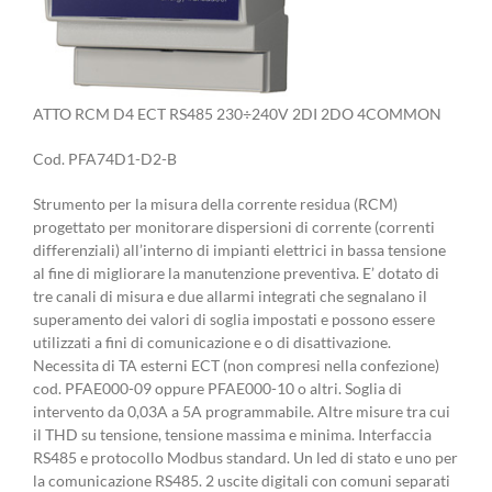
ATTO RCM D4 ECT RS485 230÷240V 2DI 2DO 4COMMON
Cod. PFA74D1-D2-B
Strumento per la misura della corrente residua (RCM)
progettato per monitorare dispersioni di corrente (correnti
differenziali) all’interno di impianti elettrici in bassa tensione
al fine di migliorare la manutenzione preventiva. E’ dotato di
tre canali di misura e due allarmi integrati che segnalano il
superamento dei valori di soglia impostati e possono essere
utilizzati a fini di comunicazione e o di disattivazione.
Necessita di TA esterni ECT (non compresi nella confezione)
cod. PFAE000-09 oppure PFAE000-10 o altri. Soglia di
intervento da 0,03A a 5A programmabile. Altre misure tra cui
il THD su tensione, tensione massima e minima. Interfaccia
RS485 e protocollo Modbus standard. Un led di stato e uno per
la comunicazione RS485. 2 uscite digitali con comuni separati