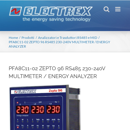
Salta
al
contenuto
Home
Prodotti
Analizzatori e Trasduttori RS485 e MID
PFA8C11-02 ZEPTO 96 RS485 230-240V MULTIMETER / ENERGY
ANALYZER
PFA8C11-02 ZEPTO 96 RS485 230-240V
MULTIMETER / ENERGY ANALYZER