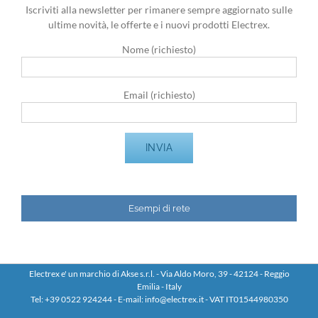
Iscriviti alla newsletter per rimanere sempre aggiornato sulle
ultime novità, le offerte e i nuovi prodotti Electrex.
Nome (richiesto)
Email (richiesto)
Esempi di rete
Electrex e' un marchio di Akse s.r.l. - Via Aldo Moro, 39 - 42124 - Reggio
Emilia - Italy
Tel: +39 0522 924244 - E-mail: info@electrex.it - VAT IT01544980350