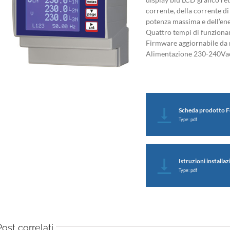
corrente, della corrente d
potenza massima e dell’energ
Quattro tempi di funzionam
Firmware aggiornabile da
Alimentazione 230-240Va
Scheda prodotto F
Type: pdf
Istruzioni install
Type: pdf
Post correlati