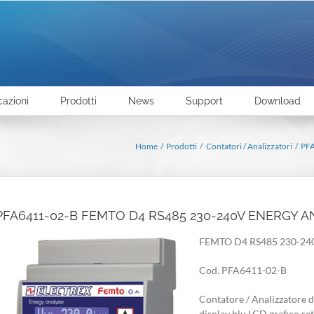
cazioni
Prodotti
News
Support
Download
Home
Prodotti
Contatori / Analizzatori
PF
PFA6411-02-B FEMTO D4 RS485 230-240V ENERGY 
FEMTO D4 RS485 230-2
Cod. PFA6411-02-B
Contatore / Analizzatore d
display blu LCD grafico re