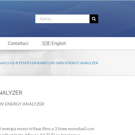
Cerca
per:
Contattaci
🇬🇧 English
A6411-02-B FEMTO D4 RS485 230-240V ENERGY ANALYZER
ANALYZER
40V ENERGY ANALYZER
i energia mono-trifase (fino a 3 linee monofasi) con
troilluminato. Misura del THD su tensione e