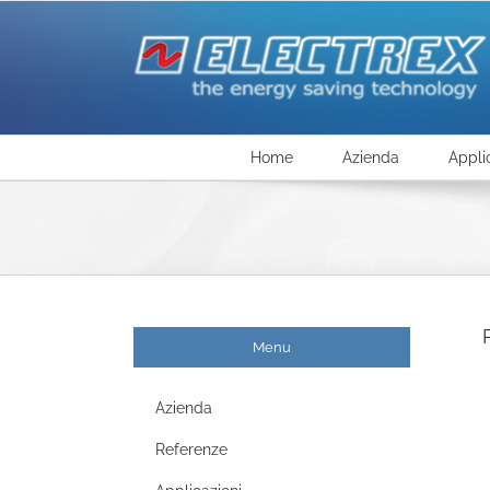
Salta
al
contenuto
Home
Azienda
Appli
Menu
Azienda
Referenze