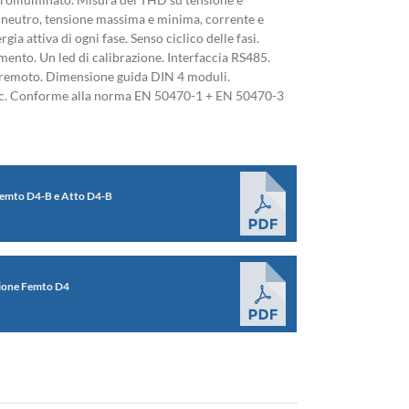
i neutro, tensione massima e minima, corrente e
ia attiva di ogni fase. Senso ciclico delle fasi.
ento. Un led di calibrazione. Interfaccia RS485.
 remoto. Dimensione guida DIN 4 moduli.
c. Conforme alla norma EN 50470-1 + EN 50470-3
emto D4-B e Atto D4-B
azione Femto D4