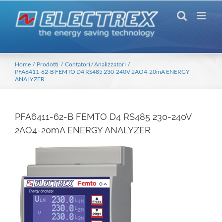
Salta
al
contenuto
Home
Prodotti
Contatori / Analizzatori
PFA6411-62-B FEMTO D4 RS485 230-240V 2AO4-20mA ENERGY
ANALYZER
PFA6411-62-B FEMTO D4 RS485 230-240V
2AO4-20mA ENERGY ANALYZER