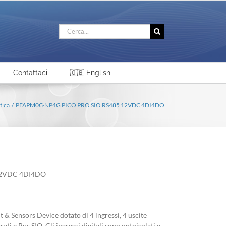
Cerca
per:
Contattaci
🇬🇧 English
tica
PFAPM0C-NP4G PICO PRO SIO RS485 12VDC 4DI4DO
12VDC 4DI4DO
t & Sensors Device dotato di 4 ingressi, 4 uscite
ati e Bus SIO. Gli ingressi digitali sono optoisolati e