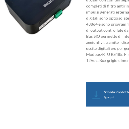
completi di filtro antir
impulsi generati esterna
digitali sono optoisola
43864 e sono programmab
di output controllate da
Bus SIO permette di inte
aggiuntivi, tramite i disp
uscite digitali e/o per 
Modbus-RTU RS485. Fir
12Vdc. Box grigio dime
Scheda Prodott
Type: pdf