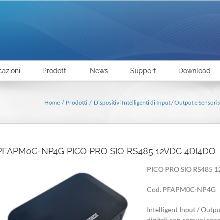
cazioni
Prodotti
News
Support
Download
Home
Prodotti
Dispositivi Intelligenti di Input / Output e Sensoris
PFAPM0C-NP4G PICO PRO SIO RS485 12VDC 4DI4DO
PICO PRO SIO RS485 
Cod. PFAPM0C-NP4G
Intelligent Input / Outpu
digitali con comuni separ