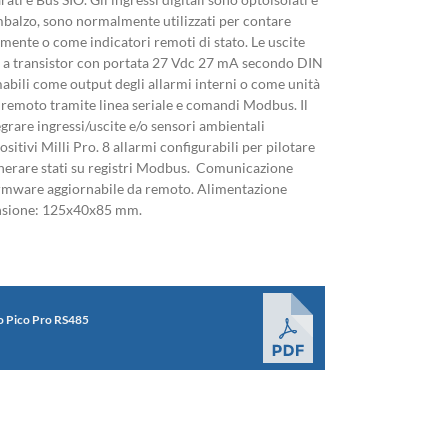
imbalzo, sono normalmente utilizzati per contare
mente o come indicatori remoti di stato. Le uscite
te a transistor con portata 27 Vdc 27 mA secondo DIN
ili come output degli allarmi interni o come unità
 remoto tramite linea seriale e comandi Modbus. Il
grare ingressi/uscite e/o sensori ambientali
ositivi Milli Pro. 8 allarmi configurabili per pilotare
generare stati su registri Modbus. Comunicazione
mware aggiornabile da remoto. Alimentazione
nsione: 125x40x85 mm.
o Pico Pro RS485