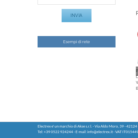
Esempi di rete
Electrex e' un marchio di Akse s.r.l. - Via Aldo Moro, 39 - 42124 -
Tel: +39 0522 924244 - E-mail: info@electrex.it - VAT IT0154