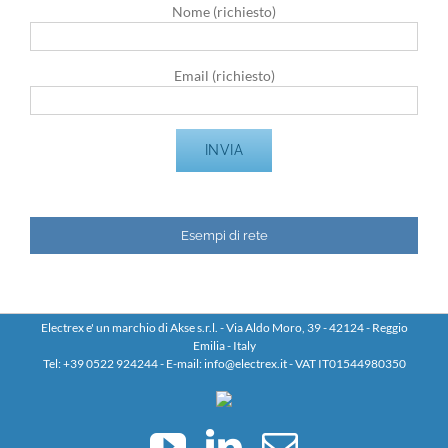
Nome (richiesto)
Email (richiesto)
Esempi di rete
Electrex e' un marchio di Akse s.r.l. - Via Aldo Moro, 39 - 42124 - Reggio
Emilia - Italy
Tel: +39 0522 924244 - E-mail: info@electrex.it - VAT IT01544980350
YouTube
LinkedIn
Email