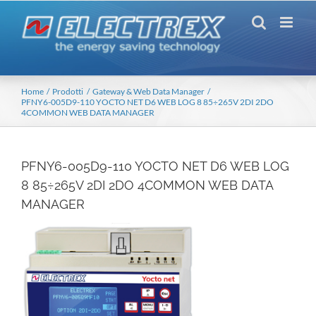
Salta
al
contenuto
Home
Prodotti
Gateway & Web Data Manager
PFNY6-005D9-110 YOCTO NET D6 WEB LOG 8 85÷265V 2DI 2DO
4COMMON WEB DATA MANAGER
PFNY6-005D9-110 YOCTO NET D6 WEB LOG
8 85÷265V 2DI 2DO 4COMMON WEB DATA
MANAGER