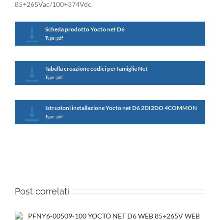
85÷265Vac/100÷374Vdc.
Scheda prodotto Yocto net D6
Type: pdf
Tabella creazione codici per famiglie Net
Type: pdf
Istruzioni installazione Yocto net D6 2DI2DO 4COMMON
Type: pdf
Post correlati