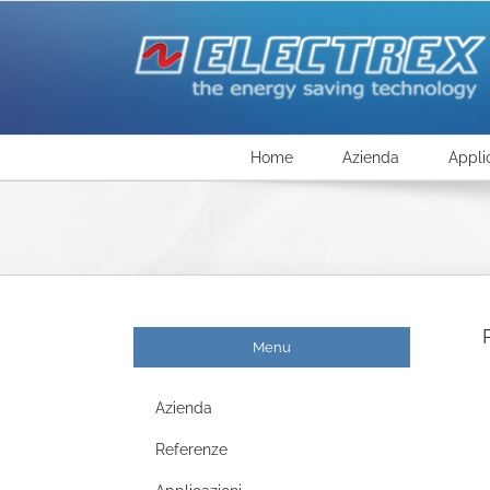
Salta
al
contenuto
Home
Azienda
Appli
Menu
Azienda
Referenze