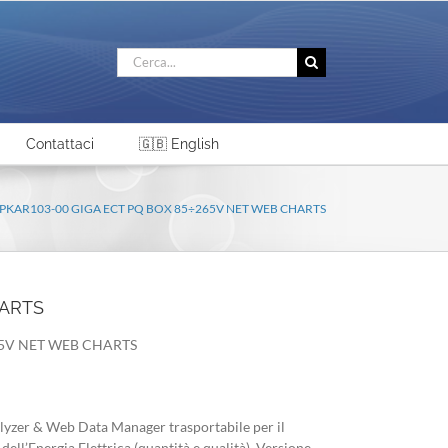
Cerca
per:
Contattaci
🇬🇧 English
PKAR103-00 GIGA ECT PQ BOX 85÷265V NET WEB CHARTS
HARTS
65V NET WEB CHARTS
yzer & Web Data Manager trasportabile per il
ll’Energia Elettrica (quantità e qualità). Versione