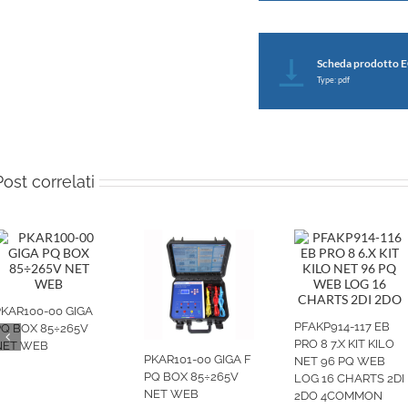
Scheda prodotto 
Type: pdf
Post correlati
PKAR100-00 GIGA
PFAKP914-117 EB
PQ BOX 85÷265V
PRO 8 7.X KIT KILO
NET WEB
PKAR101-00 GIGA F
NET 96 PQ WEB
PQ BOX 85÷265V
LOG 16 CHARTS 2DI
NET WEB
2DO 4COMMON