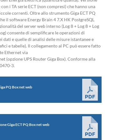
e con i TA serie ECT (non compresi) che hanno una
iccole correnti. Oltre allo strumento Giga ECT PQ
he il software Energy Brain 4 7.X HK PostgreSQL
zionalità del server web interno (Log 8 + Log 8 + Log
og) consente di semplificare le operazioni di
i dati e quelle di analisi delle misure istantanee e
fici e tabelle). Il collegamento al PC può essere fatto
te Ethernet via
rnet (opzione UPS Router Giga Box). Conforme alla
0470-3.
iga PQ Box net web
azione Giga ECT PQ Box net web