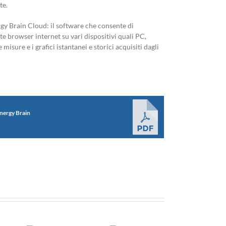
te.
gy Brain Cloud: il software che consente di
ite browser internet su vari dispositivi quali PC,
 misure e i grafici istantanei e storici acquisiti dagli
nergy Brain