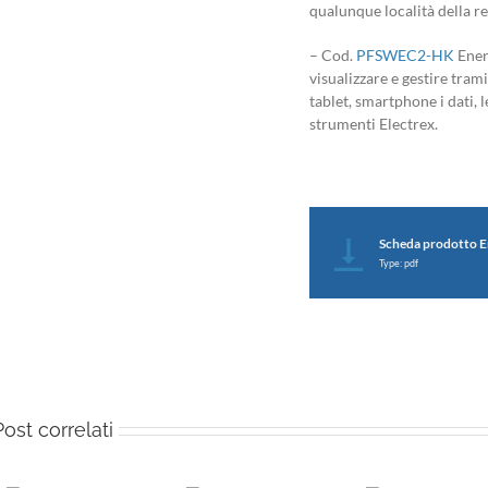
qualunque località della re
– Cod.
PFSWEC2-HK
Ener
visualizzare e gestire tram
tablet, smartphone i dati, le
strumenti Electrex.
Scheda prodotto E
Type: pdf
Post correlati