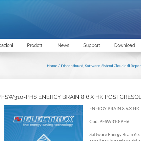
cazioni
Prodotti
News
Support
Download
Home
Discontinued
Software, Sistemi Cloud e di Repor
PFSW310-PH6 ENERGY BRAIN 8 6.X HK POSTGRESQ
ENERGY BRAIN 8 6.X HK
Cod. PFSW310-PH6
Software Energy Brain 6.x 
canali per la gestione dei c