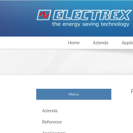
Salta
al
contenuto
Home
Azienda
Appli
Menu
Azienda
Referenze