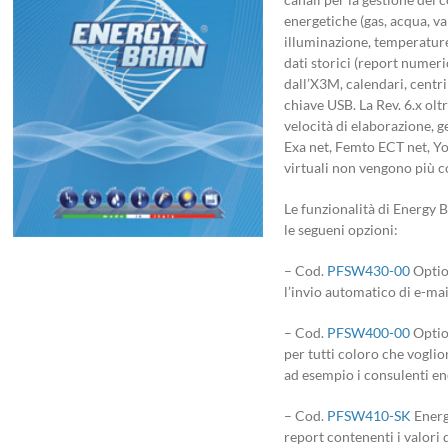
energetiche (gas, acqua, va
illuminazione, temperature,
dati storici (report numeric
dall’X3M, calendari, centri
chiave USB. La Rev. 6.x olt
velocità di elaborazione, ge
Exa net, Femto ECT net, Y
virtuali non vengono più co
Le funzionalità di Energy 
le segueni opzioni:
– Cod.
PFSW430-00
Optio
l’invio automatico di e-mai
– Cod.
PFSW400-00
Optio
per tutti coloro che voglio
ad esempio i consulenti en
– Cod.
PFSW410-SK
Energ
report contenenti i valori d