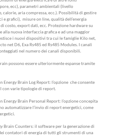
pore, ecc), parametri ambientali (livello
 calorie, aria compressa, ecc.). Possibilità di gestire
i e grafici), misure on line, qualità dell’energia
 di costo, export dati, ecc. Protezione hardware su
re alla nuova interfaccia grafica e ad una maggior
stisce i nuovi dispositivi tra cui le famiglie Kilo net,
octo net D6, Exa Rs485 ed Rs485 Modules. I canali
nteggiati nel numero dei canali disponibili.
Brain possono essere ulteriormente espanse tramite
n Energy Brain Log Report: l’opzione che consente
l con varie tipologie di report.
n Energy Brain Personal Report: l’opzione concepita
no automatizzare l’invio di report energetici, come
ergetici.
y Brain Counters: il software per la generazione di
ei contatori di energia di tutti gli strumenti di una