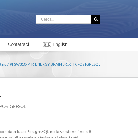
Cerca
per:
Contattaci
🇬🇧 English
ting
PFSW310-PH6 ENERGY BRAIN 8 6.X HK POSTGRESQL
L
 POSTGRESQL
con data base PostgreSQL nella versione fino a 8
onsumi di energia elettrica e di altre fonti