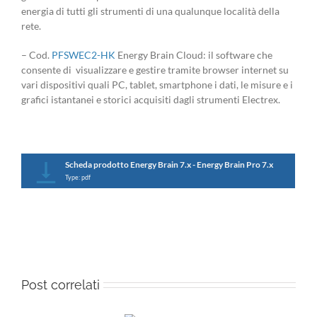
energia di tutti gli strumenti di una qualunque località della
rete.
– Cod.
PFSWEC2-HK
Energy Brain Cloud: il software che
consente di visualizzare e gestire tramite browser internet su
vari dispositivi quali PC, tablet, smartphone i dati, le misure e i
grafici istantanei e storici acquisiti dagli strumenti Electrex.
Scheda prodotto Energy Brain 7.x - Energy Brain Pro 7.x
Type: pdf
Post correlati