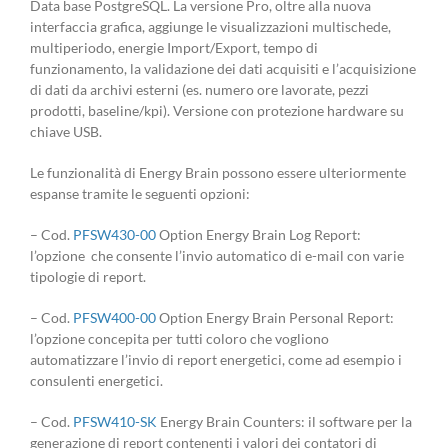
Data base PostgreSQL. La versione Pro, oltre alla nuova
interfaccia grafica, aggiunge le visualizzazioni multischede,
multiperiodo, energie Import/Export, tempo di
funzionamento, la validazione dei dati acquisiti e l’acquisizione
di dati da archivi esterni (es. numero ore lavorate, pezzi
prodotti, baseline/kpi). Versione con protezione hardware su
chiave USB.
Le funzionalità di Energy Brain possono essere ulteriormente
espanse tramite le seguenti opzioni:
– Cod.
PFSW430-00
Option Energy Brain Log Report:
l’opzione che consente l’invio automatico di e-mail con varie
tipologie di report.
– Cod.
PFSW400-00
Option Energy Brain Personal Report:
l’opzione concepita per tutti coloro che vogliono
automatizzare l’invio di report energetici, come ad esempio i
consulenti energetici.
– Cod.
PFSW410-SK
Energy Brain Counters: il software per la
generazione di report contenenti i valori dei contatori di