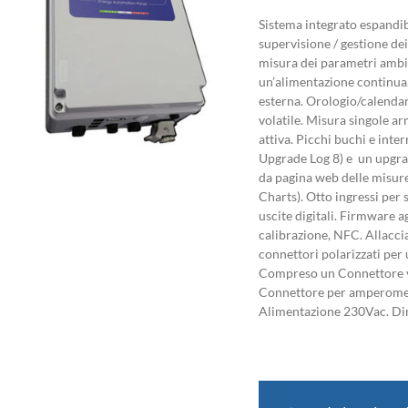
Sistema integrato espandibil
supervisione / gestione dei
misura dei parametri ambie
un’alimentazione continua
esterna. Orologio/calenda
volatile. Misura singole a
attiva. Picchi buchi e inte
Upgrade Log 8) e un upgra
da pagina web delle misure
Charts). Otto ingressi per 
uscite digitali. Firmware a
calibrazione, NFC. Allacc
connettori polarizzati per 
Compreso un Connettore v
Connettore per amperometr
Alimentazione 230Vac. D