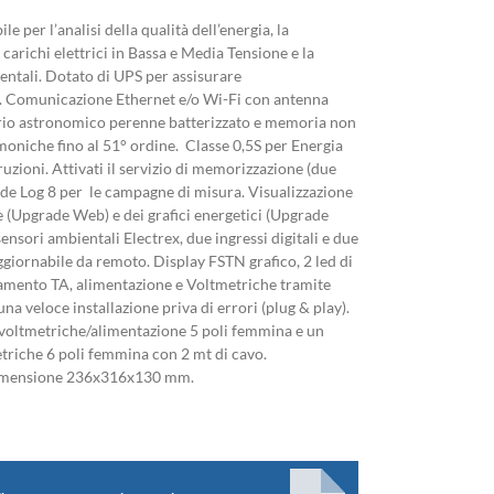
e per l’analisi della qualità dell’energia, la
 carichi elettrici in Bassa e Media Tensione e la
ntali. Dotato di UPS per assisurare
. Comunicazione Ethernet e/o Wi-Fi con antenna
rio astronomico perenne batterizzato e memoria non
rmoniche fino al 51° ordine. Classe 0,5S per Energia
rruzioni. Attivati il servizio di memorizzazione (due
de Log 8 per le campagne di misura. Visualizzazione
 (Upgrade Web) e dei grafici energetici (Upgrade
sensori ambientali Electrex, due ingressi digitali e due
ggiornabile da remoto. Display FSTN grafico, 2 led di
iamento TA, alimentazione e Voltmetriche tramite
una veloce installazione priva di errori (plug & play).
oltmetriche/alimentazione 5 poli femmina e un
iche 6 poli femmina con 2 mt di cavo.
imensione 236x316x130 mm.