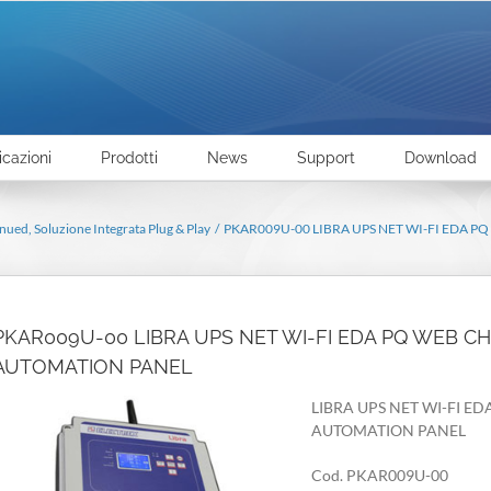
icazioni
Prodotti
News
Support
Download
inued
Soluzione Integrata Plug & Play
PKAR009U-00 LIBRA UPS NET WI-FI EDA P
PKAR009U-00 LIBRA UPS NET WI-FI EDA PQ WEB CH
AUTOMATION PANEL
LIBRA UPS NET WI-FI E
AUTOMATION PANEL
Cod. PKAR009U-00