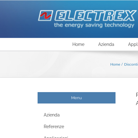
Salta
al
contenuto
Home
Azienda
Appl
Home
Discont
Menu
Azienda
Referenze