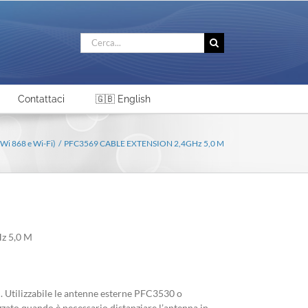
Cerca
per:
Contattaci
🇬🇧 English
-Wi 868 e Wi-Fi)
PFC3569 CABLE EXTENSION 2,4GHz 5,0 M
z 5,0 M
. Utilizzabile le antenne esterne PFC3530 o
zato quando è necessario distanziare l’antenna in