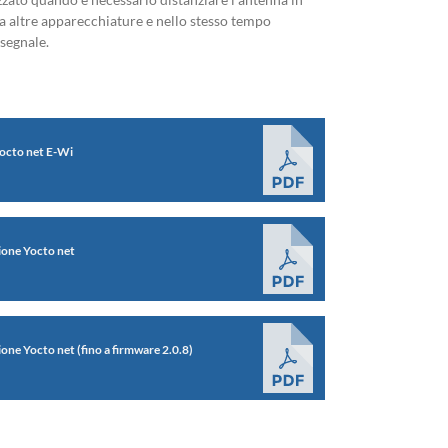
a altre apparecchiature e nello stesso tempo
 segnale.
octo net E-Wi
zione Yocto net
zione Yocto net (fino a firmware 2.0.8)