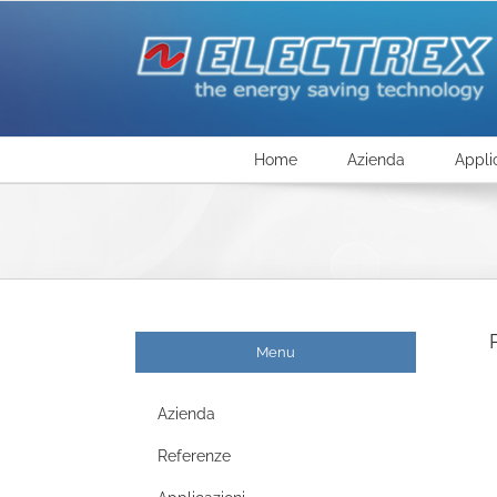
Salta
al
contenuto
Home
Azienda
Appli
Menu
Azienda
Referenze