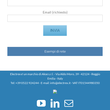
Email (richiesto)
Esempi di rete
Electrex e' un marchio di Akse s.r.l. - Via Aldo Moro, 39 - 42124 - Reggio
Emilia - Italy
Tel: +39 0522 924244 - E-mail: info@electrex.it - VAT IT01544980350
YouTube
LinkedIn
Email