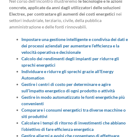
Nel corso dell’incontro illustreremo
le tecnologie e le azioni
concrete, applicate da anni dagli utilizzatori delle soluzioni
Electrex, per contrastare gli aumenti dei costi energetici
nei
settori industriale, terziario, civile, della pubblica
amministrazione e delle fonti rinnovabili.
Impostare una gestione intelligente e condivisa dei dati e
dei processi aziendali per aumentare l’efficienza e la
velocità operativa e decisionale
Calcolo dei rendimenti degli impianti per ridurre gli
sprechi energetici
Individuare e ridurre gli sprechi grazie all’Energy
Automation
Gestire i centri di costo per determinare e agire
sull’impatto energetico di ogni prodotto o attività
Gestire in modo automatizzato le fonti energetiche più
convenienti
Comparare i consumi energetici tra diverse macchine o
siti produttivi
Calcolare i tempi di ritorno di investimenti che abbiano
l’obiettivo di fare efficienza energetica
Gestire allarmi e avvisi che consentano di effettuare