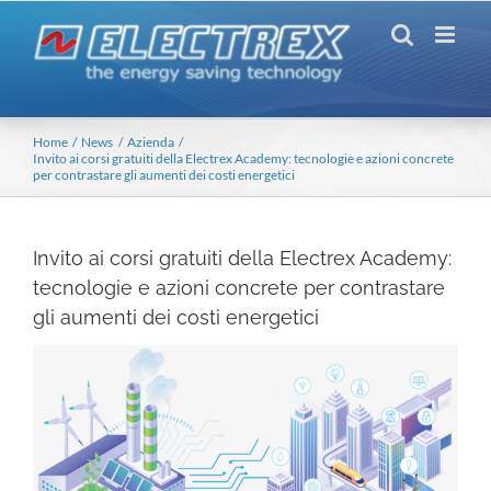
Salta
al
contenuto
Home
News
Azienda
Invito ai corsi gratuiti della Electrex Academy: tecnologie e azioni concrete
per contrastare gli aumenti dei costi energetici
Invito ai corsi gratuiti della Electrex Academy:
tecnologie e azioni concrete per contrastare
gli aumenti dei costi energetici