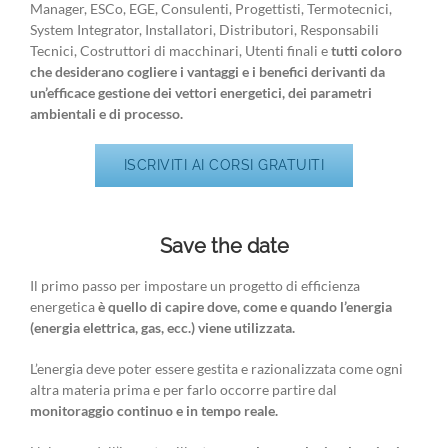
Manager, ESCo, EGE, Consulenti, Progettisti, Termotecnici,
System Integrator, Installatori, Distributori, Responsabili
Tecnici, Costruttori di macchinari, Utenti finali e
tutti coloro
che desiderano cogliere i vantaggi e i benefici derivanti da
un’efficace gestione dei vettori energetici, dei parametri
ambientali e di processo.
ISCRIVITI AI CORSI GRATUITI
Save the date
Il primo passo per impostare un progetto di efficienza
energetica
è quello di capire dove, come e quando l’energia
(energia elettrica, gas, ecc.) viene utilizzata.
L’energia deve poter essere gestita e razionalizzata come ogni
altra materia prima e per farlo occorre partire dal
monitoraggio continuo e in tempo reale.