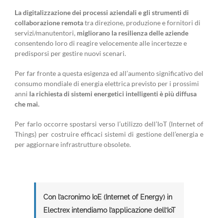
La digitalizzazione dei processi aziendali e gli strumenti di
collaborazione remota
tra direzione, produzione e fornitori di
servizi/manutentori,
migliorano la resilienza delle aziende
consentendo loro di reagire velocemente alle incertezze e
predisporsi per gestire nuovi scenari.
Per far fronte a questa esigenza ed all’aumento significativo del
consumo mondiale di energia elettrica previsto per i prossimi
anni
la richiesta di sistemi energetici intelligenti è più diffusa
che mai.
Per farlo occorre spostarsi verso l’utilizzo dell’IoT (Internet of
Things) per costruire efficaci sistemi di gestione dell’energia e
per aggiornare infrastrutture obsolete.
Con l’acronimo IoE (Internet of Energy) in
Electrex intendiamo l’applicazione dell’IoT