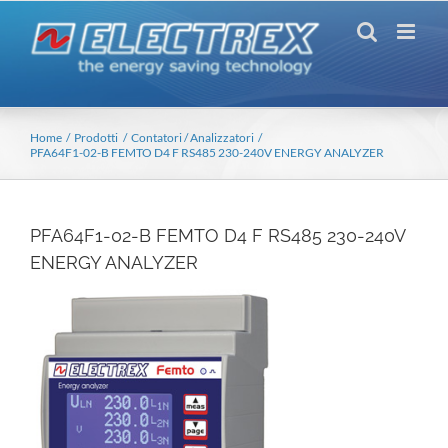
Salta
al
contenuto
Home
Prodotti
Contatori / Analizzatori
PFA64F1-02-B FEMTO D4 F RS485 230-240V ENERGY ANALYZER
PFA64F1-02-B FEMTO D4 F RS485 230-240V
ENERGY ANALYZER