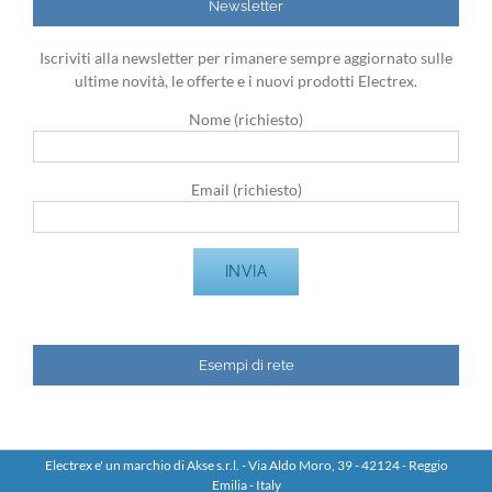
Newsletter
Iscriviti alla newsletter per rimanere sempre aggiornato sulle
ultime novità, le offerte e i nuovi prodotti Electrex.
Nome (richiesto)
Email (richiesto)
Esempi di rete
Electrex e' un marchio di Akse s.r.l. - Via Aldo Moro, 39 - 42124 - Reggio
Emilia - Italy