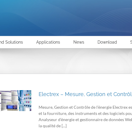
nd Solutions
Applications
News
Download
Electrex – Mesure, Gestion et Contrôl
Mesure, Gestion et Contrôle de l’énergie Electrex es
et la fourniture, des instruments et des logiciels pou
Analyseur d’énergie et gestionnaire de données Web
la qualité de [...]