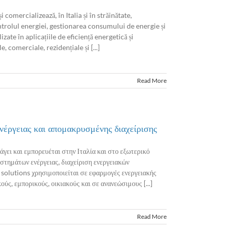
omercializează, în Italia și în străinătate,
trolul energiei, gestionarea consumului de energie și
izate în aplicațiile de eficiență energetică și
 comerciale, rezidențiale și [...]
Read More
έργειας και απομακρυσμένης διαχείρισης
άγει και εμπορευέται στην Ιταλία και στο εξωτερικό
στημάτων ενέργειας, διαχείριση ενεργειακών
solutions χρησιμοποιείται σε εφαρμογές ενεργειακής
ς, εμπορικούς, οικιακούς και σε ανανεώσιμους [...]
Read More