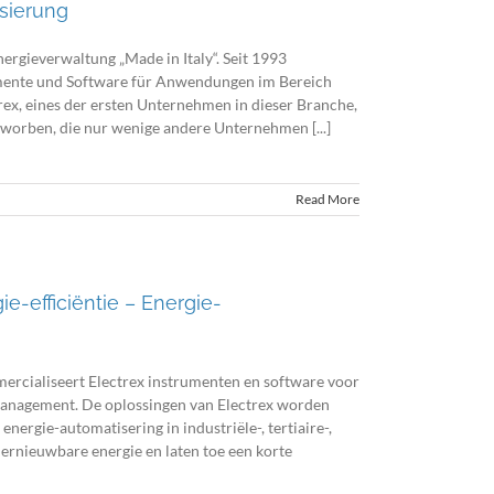
isierung
rgieverwaltung „Made in Italy“. Seit 1993
umente und Software für Anwendungen im Bereich
rex, eines der ersten Unternehmen in dieser Branche,
erworben, die nur wenige andere Unternehmen [...]
Read More
ie-efficiëntie – Energie-
ercialiseert Electrex instrumenten en software voor
 management. De oplossingen van Electrex worden
energie-automatisering in industriële-, tertiaire-,
ernieuwbare energie en laten toe een korte