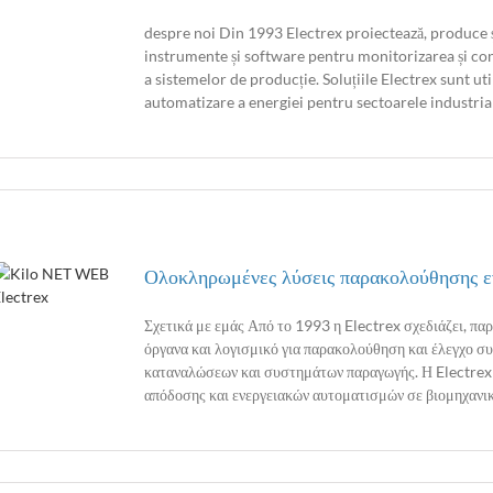
despre noi Din 1993 Electrex proiectează, produce și c
instrumente și software pentru monitorizarea și con
a sistemelor de producție. Soluțiile Electrex sunt util
automatizare a energiei pentru sectoarele industriale,
Ολοκληρωμένες λύσεις παρακολούθησης εν
Σχετικά με εμάς Από το 1993 η Electrex σχεδιάζει, παρ
όργανα και λογισμικό για παρακολούθηση και έλεγχο συ
καταναλώσεων και συστημάτων παραγωγής. Η Electrex 
απόδοσης και ενεργειακών αυτοματισμών σε βιομηχανικού