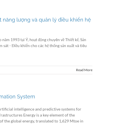
át năng lượng và quản lý điều khiển hệ
 năm 1993 tại Ý, hoạt động chuyên về Thiết kế, Sản
 sát - Điều khiển cho các hệ thống sản xuất và tiêu
Read More
omation System
ficial intelligence and predictive systems for
nfrastructures Energy is a key element of the
the global energy, translated to 1,629 Mtoe in