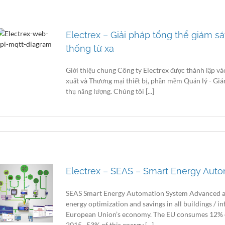
Electrex – Giải pháp tổng thể giám s
thống từ xa
Giới thiệu chung Công ty Electrex được thành lập vào
xuất và Thương mại thiết bị, phần mềm Quản lý - Giám
thụ năng lượng. Chúng tôi [...]
Electrex – SEAS – Smart Energy Aut
SEAS Smart Energy Automation System Advanced arti
energy optimization and savings in all buildings / i
European Union’s economy. The EU consumes 12% of 
2015 . 53% of this energy [...]